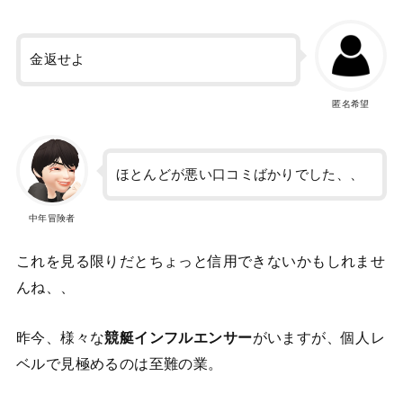
金返せよ
匿名希望
ほとんどが悪い口コミばかりでした、、
中年冒険者
これを見る限りだとちょっと信用できないかもしれませ
んね、、
昨今、様々な
競艇
インフルエンサー
がいますが、個人レ
ベルで見極めるのは至難の業。