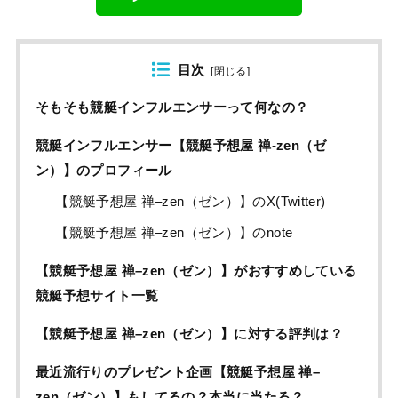
目次
[
閉じる
]
そもそも競艇インフルエンサーって何なの？
競艇インフルエンサー【競艇予想屋 禅-zen（ゼ
ン）】のプロフィール
【競艇予想屋 禅–zen（ゼン）】のX(Twitter)
【競艇予想屋 禅–zen（ゼン）】のnote
【競艇予想屋 禅–zen（ゼン）】がおすすめしている
競艇予想サイト一覧
【競艇予想屋 禅–zen（ゼン）】に対する評判は？
最近流行りのプレゼント企画【競艇予想屋 禅–
zen（ゼン）】もしてるの？本当に当たる？