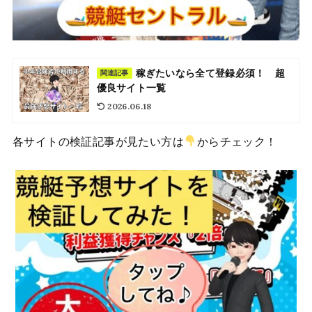
稼ぎたいなら全て登録必須！ 超
関連記事
優良サイト一覧
2026.06.18
各サイトの検証記事が見たい方は
からチェック！