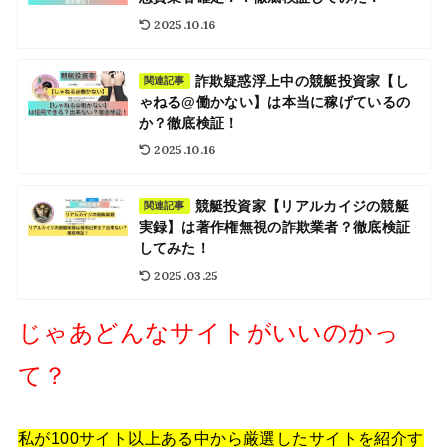
2025.10.16
詐欺疑惑浮上中の競艇投資家【し
関連記事
ゃねる@働かない】は本当に稼げているの
か？徹底検証！
2025.10.16
競艇投資家【リアルカイジの競艇
関連記事
実録】は著作権無視の詐欺業者？徹底検証
してみた！
2025.03.25
じゃあどんなサイトがいいのかっ
て？
私が100サイト以上ある中から厳選したサイトを紹介す