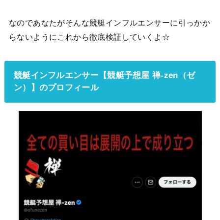
なのであなたがそんな競艇インフルエンサーに引っかか
らないようにこれから徹底検証していくよ☆
競艇インフルエンサー【競艇予想屋 禅-zen（ゼ
ン）】のプロフィール