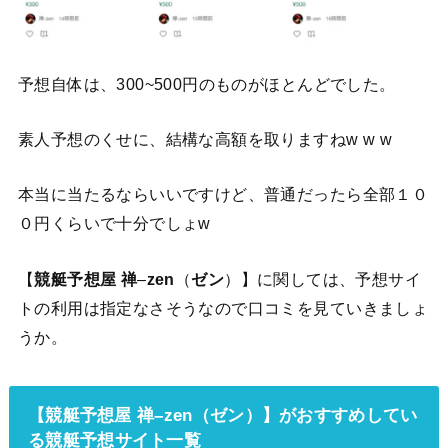
予想自体は、300~500円のものがほとんどでした。
素人予想のくせに、結構な高額を取りますねw w w
本当に当たるならいいですけど、普通だったら全部１０
０円くらいで十分でしょw
【
競艇予想屋
禅
–
zen
（
ゼン
）】に関しては、予想サイ
トの利用は指定なさそうなので口コミを見ていきましょ
うか。
【
競艇予想屋
禅
–
zen
（
ゼン
）】がおすすめしてい
る
競艇
予想サイト一覧