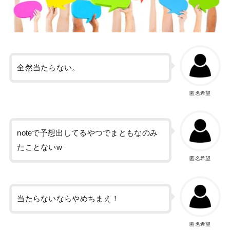
全然当たらない。
匿名希望
noteで予想出してるやつでまともなのみ
たことないw
匿名希望
当たらないならやめちまえ！
匿名希望