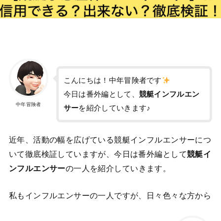
こんにちは！中年冒険者です
今日は番外編として、
競艇インフルエン
中年冒険者
サー
を紹介していきます♪
近年、活動の幅を広げている競艇インフルエンサーにつ
いて徹底検証していますが、今日は番外編として
競艇
イ
ンフルエンサー
の一人を紹介していきます。
私もインフルエンサーの一人ですが、日々色々な方から