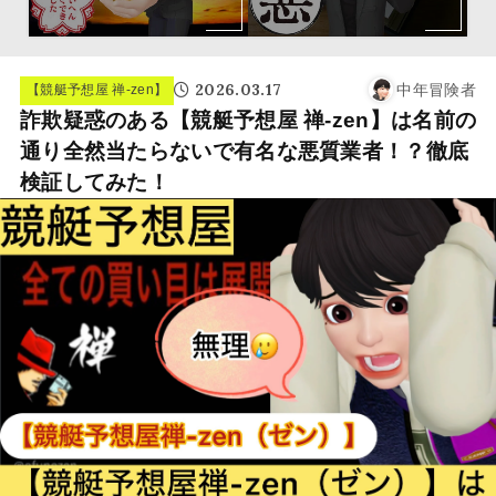
2026.03.17
中年冒険者
【競艇予想屋 禅-zen】
詐欺疑惑のある【競艇予想屋 禅-zen】は名前の
通り全然当たらないで有名な悪質業者！？徹底
検証してみた！