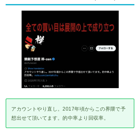
アカウントやり直し。2017年頃からこの界隈で予
想出せて頂いてます。的中率より回収率。