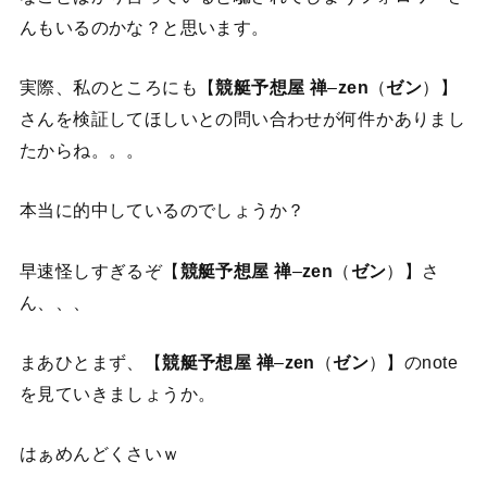
んもいるのかな？と思います。
実際、私のところにも【
競艇予想屋
禅
–
zen
（
ゼン
）】
さんを検証してほしいとの問い合わせが何件かありまし
たからね。。。
本当に的中しているのでしょうか？
早速怪しすぎるぞ【
競艇予想屋
禅
–
zen
（
ゼン
）】さ
ん、、、
まあひとまず、【
競艇予想屋
禅
–
zen
（
ゼン
）】のnote
を見ていきましょうか。
はぁめんどくさいｗ