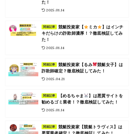
た！
2025.01.14
競艇投資家【
ミカ
】はインチ
関連記事
キだらけの詐欺師濃厚！？徹底検証してみ
た！
2025.01.14
競艇投資家【るみ
競艇女子】は
関連記事
詐欺師確定？徹底検証してみた！
2025.04.21
【めるちゃま
】は悪質サイトを
関連記事
勧めるゴミ業者！？徹底検証してみた！
2025.01.14
競艇投資家【競艇トラヴィス】は
関連記事
悪質業者確定！？徹底検証してみた！