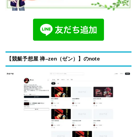
【
競艇予想屋
禅
–
zen
（
ゼン
）】のnote