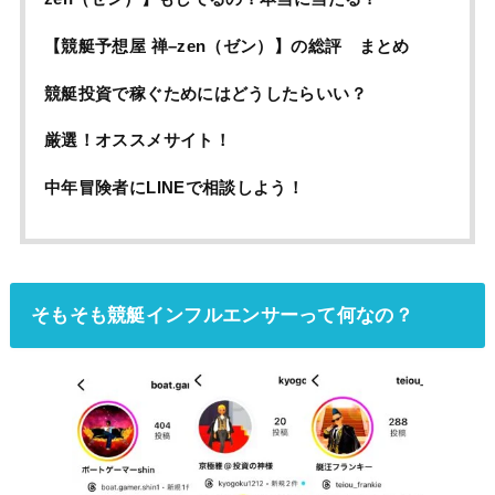
【競艇予想屋 禅–zen（ゼン）】の総評 まとめ
競艇投資で稼ぐためにはどうしたらいい？
厳選！オススメサイト！
中年冒険者にLINEで相談しよう！
そもそも競艇インフルエンサーって何なの？