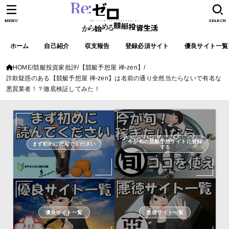
MENU
SEARCH
ホーム
自己紹介
収支報告
登録必須サイト
優良サイト一覧
HOME
競艇投資家批評
【競艇予想屋 禅-zen】
詐欺疑惑のある【競艇予想屋 禅-zen】は名前の通り全然当たらないで有名な
悪質業者！？徹底検証してみた！
今が旬の競艇予想サイトに登録
まず初めに読んでください
する
優良サイト一覧
悪徳サイト一覧