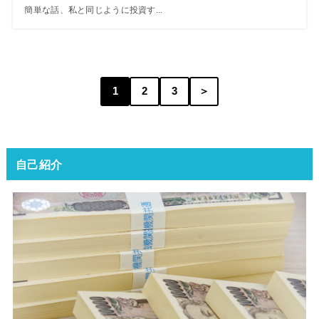
簡単な話、私と同じように投資す...
1
2
3
＞
自己紹介