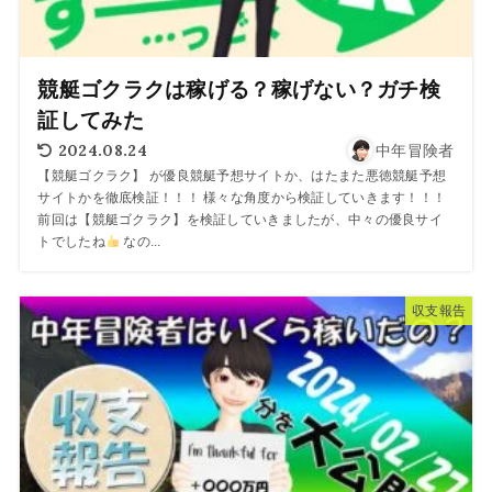
競艇ゴクラクは稼げる？稼げない？ガチ検
証してみた
2024.08.24
中年冒険者
【競艇ゴクラク】 が優良競艇予想サイトか、はたまた悪徳競艇予想
サイトかを徹底検証！！！ 様々な角度から検証していきます！！！
前回は【競艇ゴクラク】を検証していきましたが、中々の優良サイ
トでしたね
なの...
収支報告