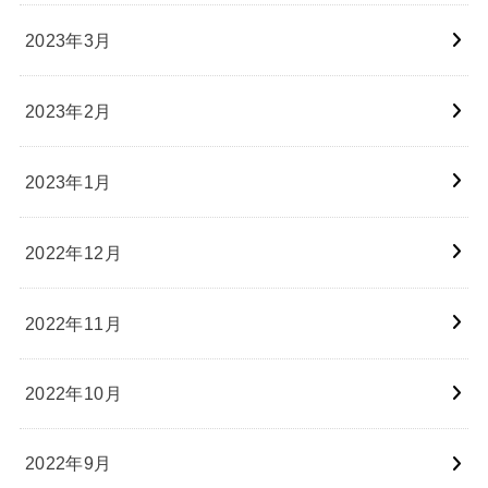
2023年3月
2023年2月
2023年1月
2022年12月
2022年11月
2022年10月
2022年9月