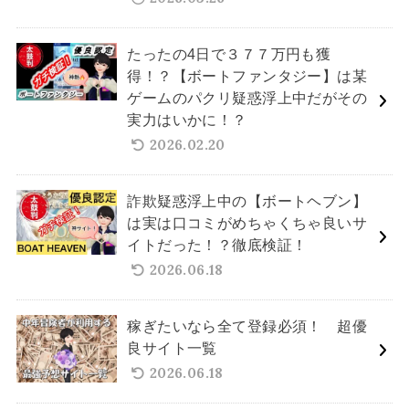
たったの4日で３７７万円も獲
得！？【ボートファンタジー】は某
ゲームのパクリ疑惑浮上中だがその
実力はいかに！？
2026.02.20
詐欺疑惑浮上中の【ボートヘブン】
は実は口コミがめちゃくちゃ良いサ
イトだった！？徹底検証！
2026.06.18
稼ぎたいなら全て登録必須！ 超優
良サイト一覧
2026.06.18