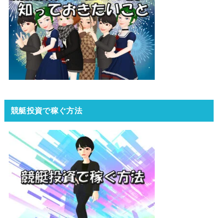
競艇投資で稼ぐ方法