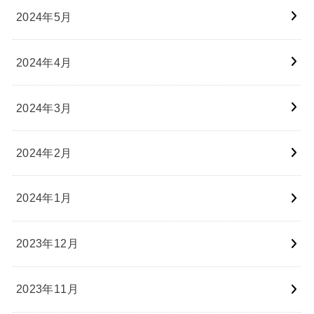
2024年5月
2024年4月
2024年3月
2024年2月
2024年1月
2023年12月
2023年11月