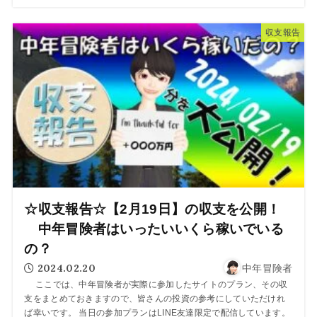
収支報告
☆収支報告☆【2月19日】の収支を公開！
中年冒険者はいったいいくら稼いでいる
の？
2024.02.20
中年冒険者
ここでは、中年冒険者が実際に参加したサイトのプラン、その収
支をまとめておきますので、皆さんの投資の参考にしていただけれ
ば幸いです。 当日の参加プランはLINE友達限定で配信しています。