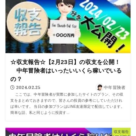
☆収支報告☆【2月23日】の収支を公開！
中年冒険者はいったいいくら稼いでいる
の？
2024.02.25
中年冒険者
ここでは、中年冒険者が実際に参加したサイトのプラン、その収
支をまとめておきますので、皆さんの投資の参考にしていただけれ
ば幸いです。 当日の参加プランはLINE友達限定で配信しています。
簡単な話、私と同じように投資す...
収支報告