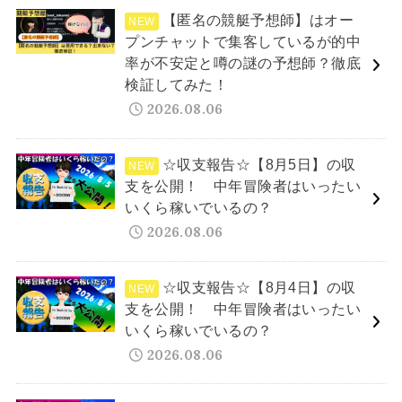
【匿名の競艇予想師】はオー
プンチャットで集客しているが的中
率が不安定と噂の謎の予想師？徹底
検証してみた！
2026.08.06
☆収支報告☆【8月5日】の収
支を公開！ 中年冒険者はいったい
いくら稼いでいるの？
2026.08.06
☆収支報告☆【8月4日】の収
支を公開！ 中年冒険者はいったい
いくら稼いでいるの？
2026.08.06