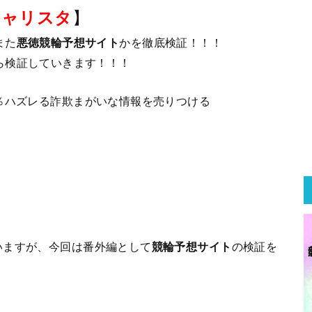
チャリスタ
】
また
悪徳競輪予想サイト
かを徹底検証！！！
ら検証していきます！！！
％ハズレる詐欺まがいな情報を売りつける
いますが、今回は番外編として
競輪
予想サイト
の検証を