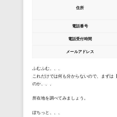
住所
電話番号
電話受付時間
メールアドレス
ふむふむ、、、
これだけでは何も分からないので、まずは
のか、、、
所在地を調べてみましょう。
ぽちっと、、、