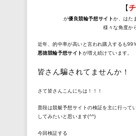
【
が
優良競輪予想サイト
か、はた
様々な角度か
近年、的中率が高いと言われ購入するも99
悪徳競輪
予想サイト
が増え続けています。
皆さん騙されてませんか！
さて皆さんこんにちは！！！
普段は競艇予想サイトの検証を主に行って
してみたいと思います(^^)
今回検証する