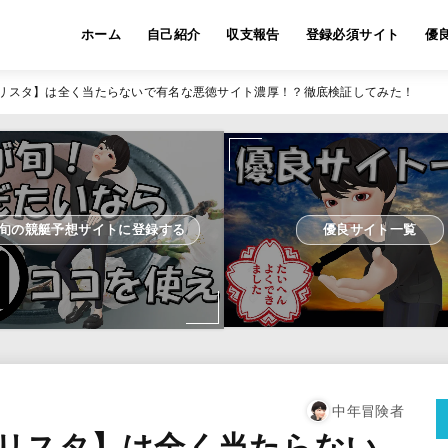
ホーム
自己紹介
収支報告
登録必須サイト
優
リスタ】は全く当たらないで有名な悪徳サイト濃厚！？徹底検証してみた！
優良サイト一覧
旬の競艇予想サイトに登録する
中年冒険者
リスタ】は全く当たらない