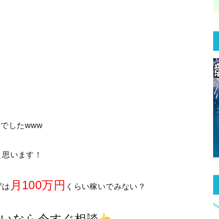
ト
でしたwww
と思います！
月100万円
ずは
くらい稼いでみない？
たいなら今すぐ相談