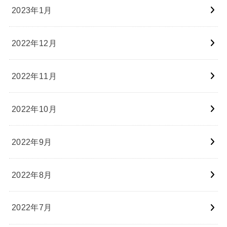
2023年1月
2022年12月
2022年11月
2022年10月
2022年9月
2022年8月
2022年7月