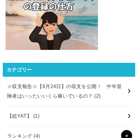
カテゴリー
☆収支報告☆【6月24日】の収支を公開！ 中年冒
険者はいったいいくら稼いでいるの？
(2)
【総YAT】
(1)
ランキング
(4)