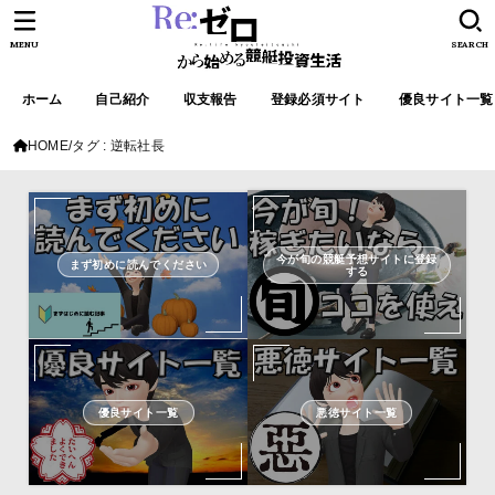
MENU
SEARCH
ホーム
自己紹介
収支報告
登録必須サイト
優良サイト一覧
HOME
タグ : 逆転社長
今が旬の競艇予想サイトに登録
まず初めに読んでください
する
優良サイト一覧
悪徳サイト一覧