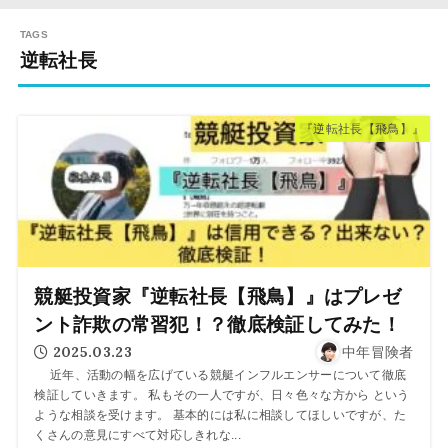
逆転社長
『逆転社長【飛鳥】』
競艇投資家『逆転社長【飛鳥】』はプレゼ
ント詐欺の常習犯！？徹底検証してみた！
2025.03.23
中年冒険者
近年、活動の幅を広げている競艇インフルエンサーについて徹底
検証していきます。 私もその一人ですが、日々色々な方から という
ような相談を受けます。 基本的には私に相談してほしいですが、た
くさんの意見にすべて対応しきれな...