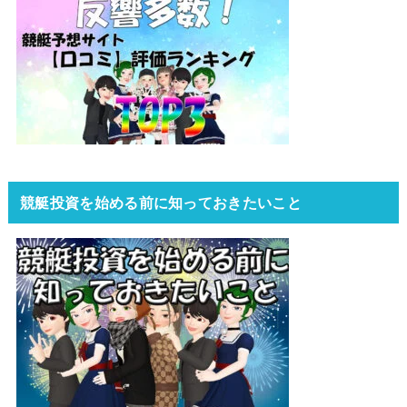
競艇投資を始める前に知っておきたいこと