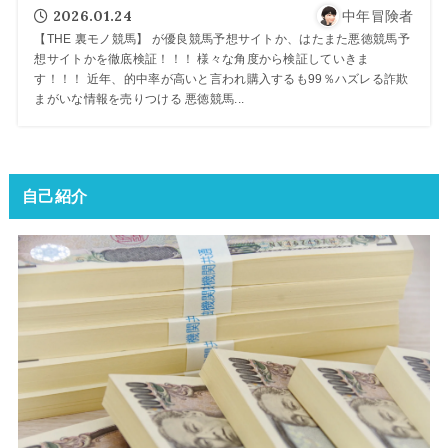
2026.01.24
中年冒険者
【THE 裏モノ競馬】 が優良競馬予想サイトか、はたまた悪徳競馬予
想サイトかを徹底検証！！！ 様々な角度から検証していきま
す！！！ 近年、的中率が高いと言われ購入するも99％ハズレる詐欺
まがいな情報を売りつける 悪徳競馬...
自己紹介