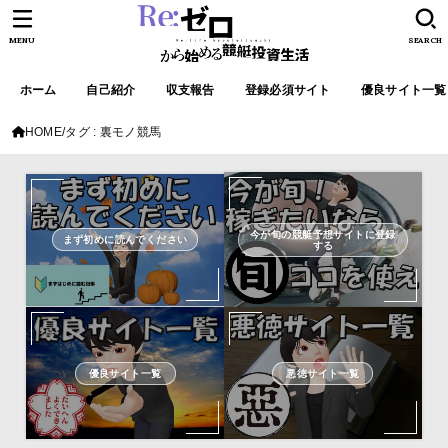
MENU
SEARCH
ホーム
自己紹介
収支報告
登録必須サイト
優良サイト一覧
HOME
タグ : 裏モノ競馬
今が旬の競艇予想サイトに登録
まず初めに読んでください
する
優良サイト一覧
悪徳サイト一覧