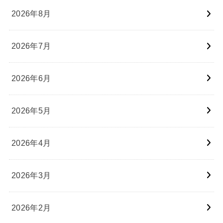
2026年8月
2026年7月
2026年6月
2026年5月
2026年4月
2026年3月
2026年2月