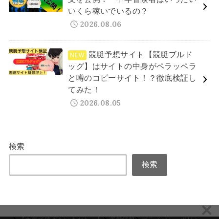
いくら稼いでいるの？
2026.08.06
競艇予想サイト【競艇ブルド
ッグ】はサイトの中身がペラッペラ
と噂のコピーサイト！？徹底検証し
てみた！
2026.08.05
検索
検索