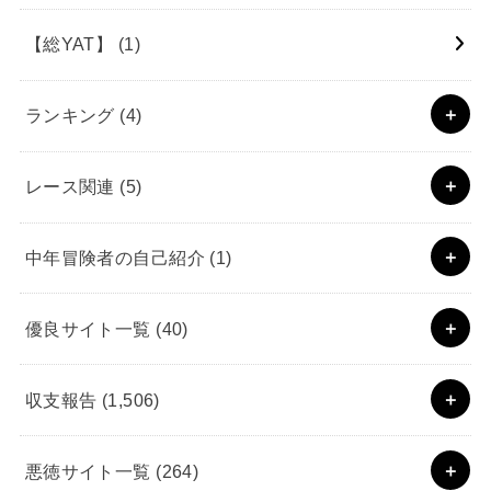
【総YAT】
(1)
ランキング
(4)
レース関連
(5)
中年冒険者の自己紹介
(1)
優良サイト一覧
(40)
収支報告
(1,506)
悪徳サイト一覧
(264)