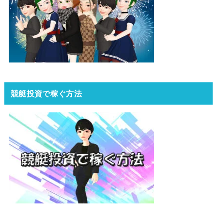
競艇投資で稼ぐ方法