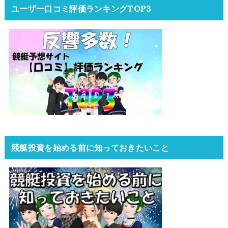
ユーザー口コミ評価ランキングTOP3
競艇投資を始める前に知っておきたいこと