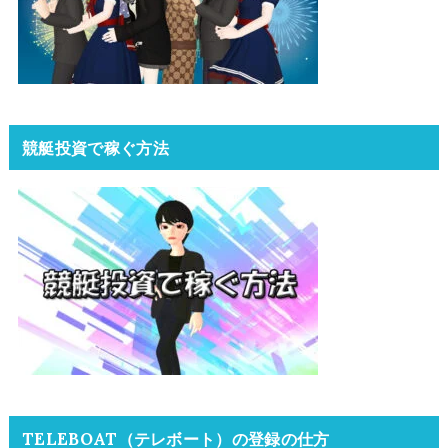
競艇投資で稼ぐ方法
TELEBOAT（テレボート）の登録の仕方