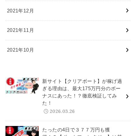
2021年12月
2021年11月
2021年10月
新サイト【クリアボート】が稼げ過
ぎる理由は、最大175万円分のボー
ナスにあった！？徹底検証してみ
た！
2026.03.26
たったの4日で３７７万円も獲