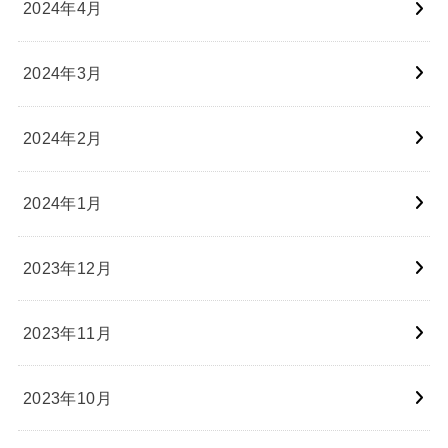
2024年4月
2024年3月
2024年2月
2024年1月
2023年12月
2023年11月
2023年10月