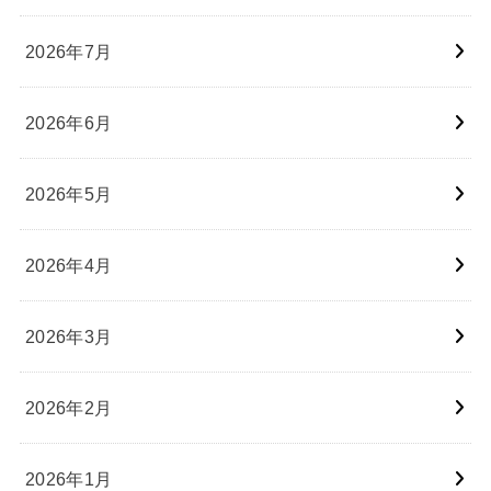
2026年7月
2026年6月
2026年5月
2026年4月
2026年3月
2026年2月
2026年1月