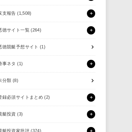
収支報告
(1,508)
悪徳サイト一覧
(264)
悪徳競艇予想サイト
(1)
時事ネタ
(1)
未分類
(8)
登録必須サイトまとめ
(2)
競艇投資
(3)
競艇投資家批評
(374)