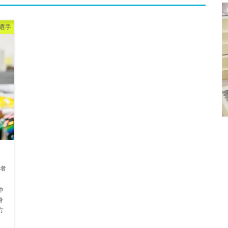
）選手
者
仲
身
方