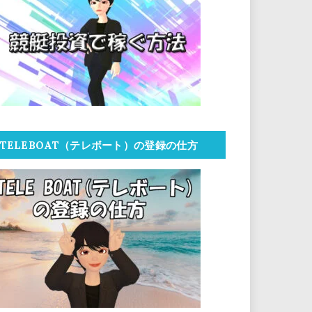
TELEBOAT（テレボート）の登録の仕方