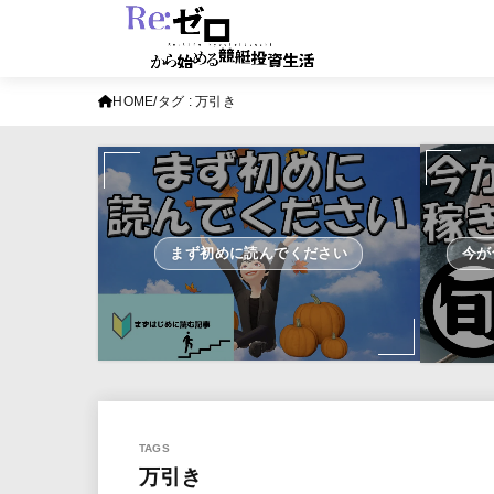
HOME
タグ : 万引き
まず初めに読んでください
今が
万引き