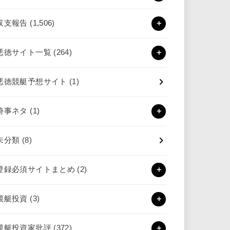
収支報告
(1,506)
悪徳サイト一覧
(264)
悪徳競艇予想サイト
(1)
時事ネタ
(1)
未分類
(8)
登録必須サイトまとめ
(2)
競艇投資
(3)
競艇投資家批評
(372)