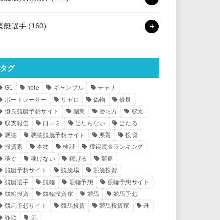
競艇選手
(160)
タグ
G1
note
ギャンブル
チャリ
ボートレーサー
リゼロ
偽物
優良
優良競艇予想サイト
副業
勝ち方
収支
収支報告
口コミ
当たらない
当たる
悪徳
悪徳競艇予想サイト
悪質
投資
投資家
本物
検証
獲得賞金ランキング
稼ぐ
稼げない
稼げる
競艇
競艇予想サイト
競艇場
競艇投資
競艇選手
競輪
競輪予想
競輪予想サイト
競輪投資
競輪投資家
競馬
競馬予想
競馬予想サイト
競馬投資
競馬投資家
舟
詐欺
馬