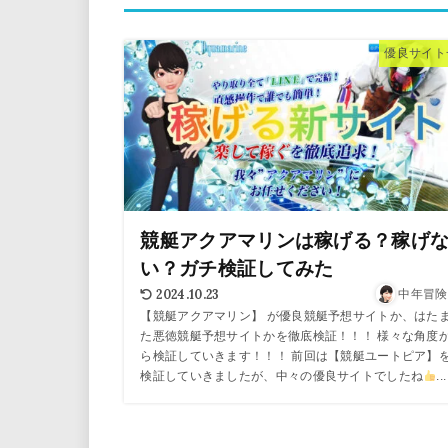
優良サイト
競艇アクアマリンは稼げる？稼げ
い？ガチ検証してみた
2024.10.23
中年冒険
【競艇アクアマリン】 が優良競艇予想サイトか、はた
た悪徳競艇予想サイトかを徹底検証！！！ 様々な角度
ら検証していきます！！！ 前回は【競艇ユートピア】
検証していきましたが、中々の優良サイトでしたね
...