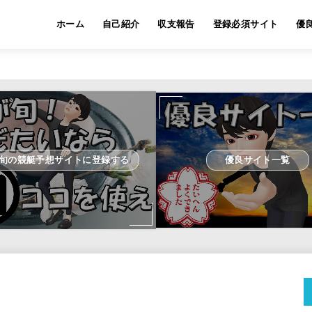
ホーム
自己紹介
収支報告
登録必須サイト
優
優良サイト一覧
旬の競艇予想サイトに登録する