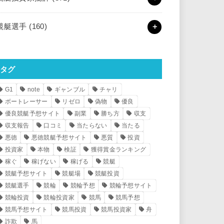
競艇選手
(160)
タグ
G1
note
ギャンブル
チャリ
ボートレーサー
リゼロ
偽物
優良
優良競艇予想サイト
副業
勝ち方
収支
収支報告
口コミ
当たらない
当たる
悪徳
悪徳競艇予想サイト
悪質
投資
投資家
本物
検証
獲得賞金ランキング
稼ぐ
稼げない
稼げる
競艇
競艇予想サイト
競艇場
競艇投資
競艇選手
競輪
競輪予想
競輪予想サイト
競輪投資
競輪投資家
競馬
競馬予想
競馬予想サイト
競馬投資
競馬投資家
舟
詐欺
馬