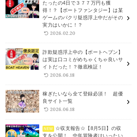
たったの4日で３７７万円も獲
得！？【ボートファンタジー】は某
ゲームのパクリ疑惑浮上中だがその
実力はいかに！？
2026.02.20
詐欺疑惑浮上中の【ボートヘブン】
は実は口コミがめちゃくちゃ良いサ
イトだった！？徹底検証！
2026.06.18
稼ぎたいなら全て登録必須！ 超優
良サイト一覧
2026.06.18
☆収支報告☆【8月5日】の収
支を公開！ 中年冒険者はいったい