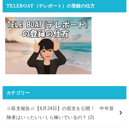
TELEBOAT（テレボート）の登録の仕方
カテゴリー
☆収支報告☆【6月24日】の収支を公開！ 中年冒
険者はいったいいくら稼いでいるの？
(2)