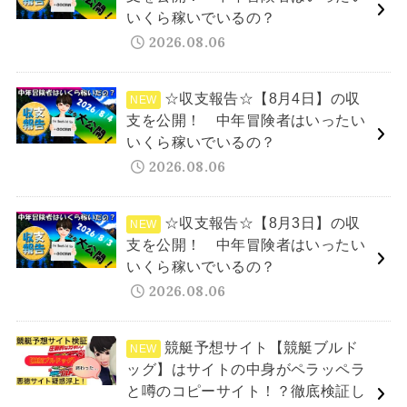
いくら稼いでいるの？
2026.08.06
☆収支報告☆【8月4日】の収
支を公開！ 中年冒険者はいったい
いくら稼いでいるの？
2026.08.06
☆収支報告☆【8月3日】の収
支を公開！ 中年冒険者はいったい
いくら稼いでいるの？
2026.08.06
競艇予想サイト【競艇ブルド
ッグ】はサイトの中身がペラッペラ
と噂のコピーサイト！？徹底検証し