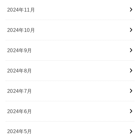
2024年11月
2024年10月
2024年9月
2024年8月
2024年7月
2024年6月
2024年5月