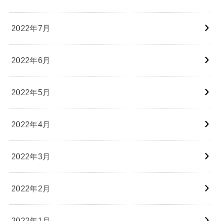
2022年7月
2022年6月
2022年5月
2022年4月
2022年3月
2022年2月
2022年1月