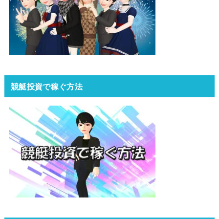
競艇投資で稼ぐ方法