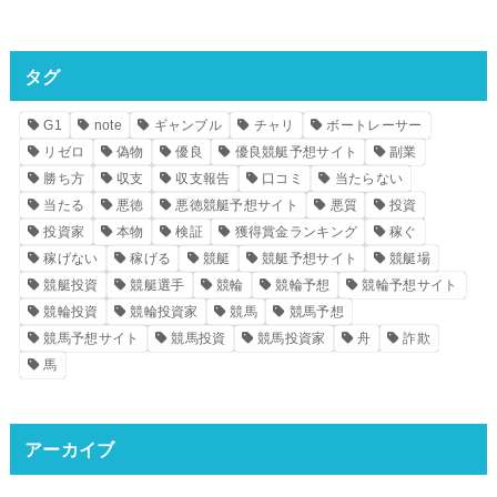
タグ
G1
note
ギャンブル
チャリ
ボートレーサー
リゼロ
偽物
優良
優良競艇予想サイト
副業
勝ち方
収支
収支報告
口コミ
当たらない
当たる
悪徳
悪徳競艇予想サイト
悪質
投資
投資家
本物
検証
獲得賞金ランキング
稼ぐ
稼げない
稼げる
競艇
競艇予想サイト
競艇場
競艇投資
競艇選手
競輪
競輪予想
競輪予想サイト
競輪投資
競輪投資家
競馬
競馬予想
競馬予想サイト
競馬投資
競馬投資家
舟
詐欺
馬
アーカイブ