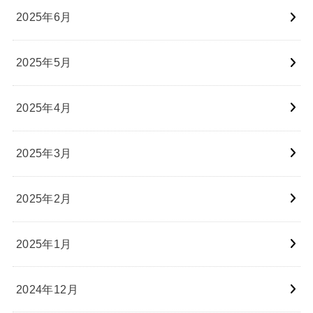
2025年6月
2025年5月
2025年4月
2025年3月
2025年2月
2025年1月
2024年12月