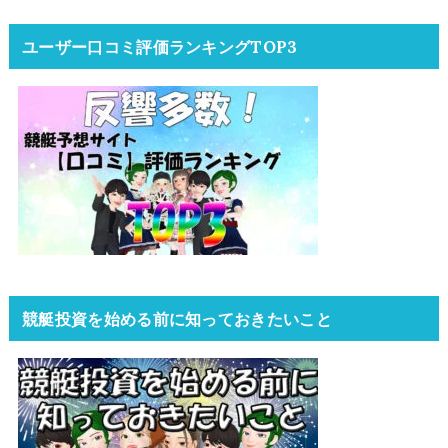
ユーザー口コミ評価ランキングTOP3
競艇投資を始める前に知っておきたいこと