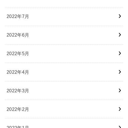
2022年7月
2022年6月
2022年5月
2022年4月
2022年3月
2022年2月
2022年1月