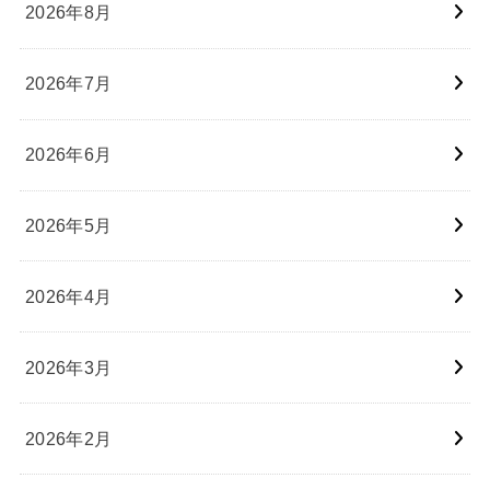
2026年8月
2026年7月
2026年6月
2026年5月
2026年4月
2026年3月
2026年2月