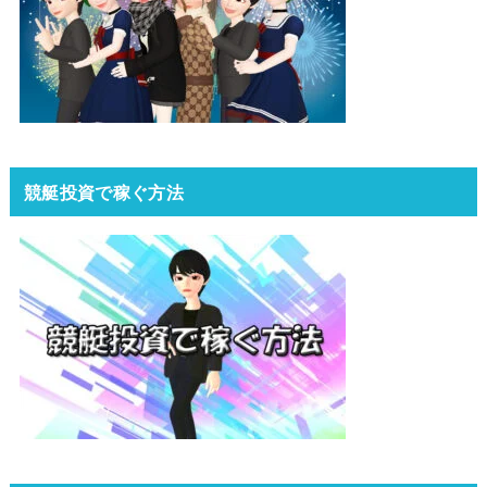
競艇投資で稼ぐ方法