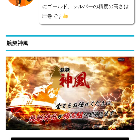
にゴールド、シルバーの精度の高さは
圧巻です
競艇神風