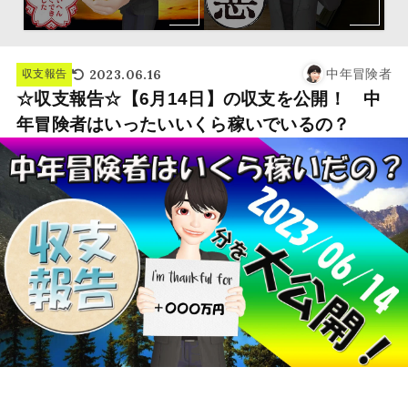
2023.06.16
中年冒険者
収支報告
☆収支報告☆【6月14日】の収支を公開！ 中
年冒険者はいったいいくら稼いでいるの？