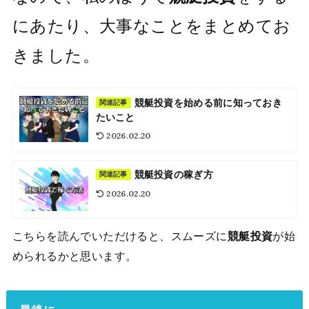
にあたり、大事なことをまとめてお
きました。
競艇投資を始める前に知っておき
関連記事
たいこと
2026.02.20
競艇投資の稼ぎ方
関連記事
2026.02.20
こちらを読んでいただけると、スムーズに
競艇投資
が始
められるかと思います。