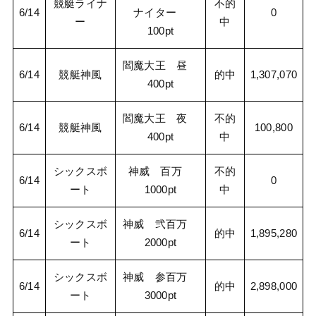
競艇ライナ
不的
6/14
ナイター
0
ー
中
100pt
閻魔大王 昼
6/14
競艇神風
的中
1,307,070
400pt
閻魔大王 夜
不的
6/14
競艇神風
100,800
400pt
中
シックスボ
神威 百万
不的
6/14
0
ート
1000pt
中
シックスボ
神威 弐百万
6/14
的中
1,895,280
ート
2000pt
シックスボ
神威 参百万
6/14
的中
2,898,000
ート
3000pt