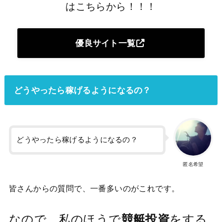
はこちらから！！！
優良サイト一覧
どうやったら稼げるようになるの？
どうやったら稼げるようになるの？
匿名希望
皆さんからの質問で、一番多いのがこれです。
なので、私のほうで
競艇投資
をする