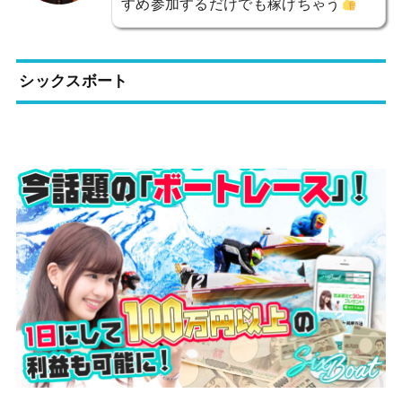
すめ参加するだけでも稼げちゃう
シックスボート