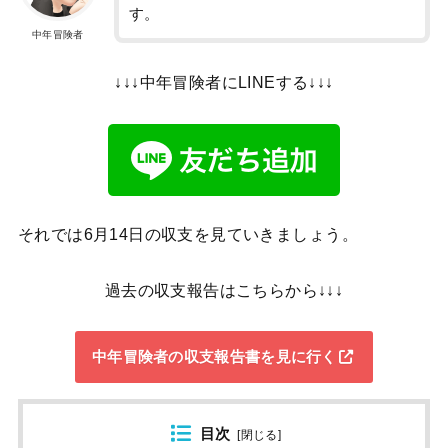
す。
中年冒険者
↓↓↓中年冒険者にLINEする↓↓↓
それでは6月14日の収支を見ていきましょう。
過去の収支報告はこちらから↓↓↓
中年冒険者の収支報告書を見に行く
目次
[
閉じる
]