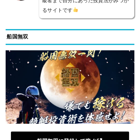
級者まで自分にあった投資法がみつか
るサイトです
船国無双