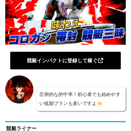
競艇インパクトに登録して稼ぐ
圧倒的な的中率！初心者でも始めやす
い低額プランも多いですよ
競艇ライナー