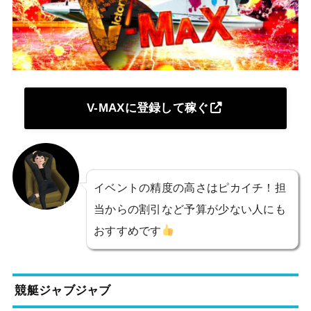
V-MAXに登録して稼ぐ
イベントの精度の高さはピカイチ！担
当からの割引など予算が少ない人にも
おすすめです
競艇ジャブジャブ