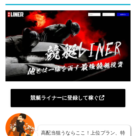
競艇ライナーに登録して稼ぐ
高配当狙うならここ！上位プラン、特