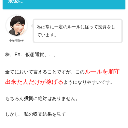
最後に
私は常に一定のルールに従って投資をし
ています。
中年冒険者
株、FX、仮想通貨、、、
ルールを順守
全てにおいて言えることですが、この
出来た人だけが稼げる
ようになりやすいです。
もちろん
投資
に絶対はありません。
しかし、私の収支結果を見て