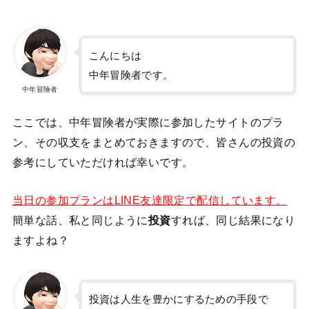
こんにちは
中年冒険者です。
中年冒険者
ここでは、中年冒険者が実際に参加したサイトのプラ
ン、その収支をまとめておきますので、皆さんの投資の
参考にしていただければ幸いです。
当日の参加プランはLINE友達限定で配信しています。
簡単な話、私と同じように
投資
すれば、同じ結果になり
ますよね？
投資は人生を豊かにするための手段で