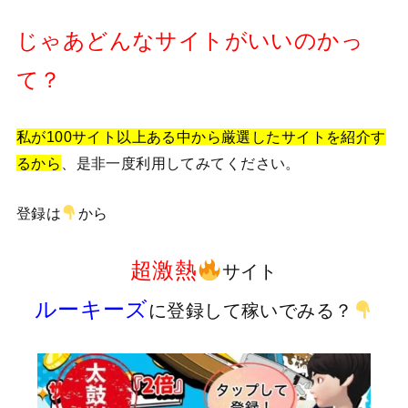
じゃあどんなサイトがいいのかっ
て？
私が100サイト以上ある中から厳選したサイトを紹介す
るから
、是非一度利用してみてください。
登録は
から
超激熱
サイト
ルーキーズ
に登録して稼いでみる？