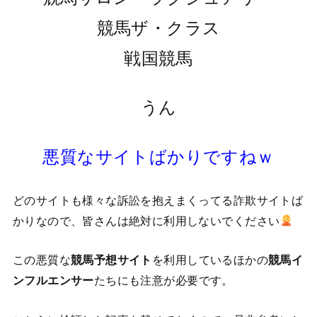
競馬ザ・クラス
戦国競馬
うん
悪質なサイトばかりですねｗ
どのサイトも様々な訴訟を抱えまくってる詐欺サイトば
かりなので、皆さんは絶対に利用しないでください
この悪質な
競馬予想サイト
を利用しているほかの
競馬イ
ンフルエンサー
たちにも注意が必要です。