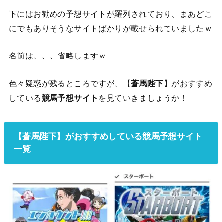
下にはお勧めの予想サイトが羅列されており、まあどこ
にでもありそうなサイトばかりが載せられていましたｗ
名前は、、、省略しますｗ
色々疑惑が残るところですが、【
蒼馬陛下
】がおすすめ
している
競馬予想サイト
を見ていきましょうか！
【蒼馬陛下】がおすすめしている競馬予想サイト
一覧