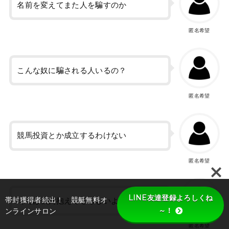
名前を変えてまた人を騙すのか
匿名希望
こんな奴に騙される人いるの？
匿名希望
競馬投資とか成立するわけない
匿名希望
LINE友達登録よろしくね
帯封獲得者続出！ 競艇無料オ
噂では裁判抱えてるらしいよ
～！
ンラインサロン
匿名希望