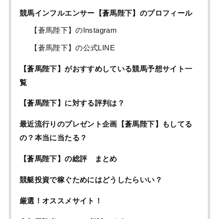
競馬インフルエンサー【蒼馬陛下】のプロフィール
【蒼馬陛下】のInstagram
【蒼馬陛下】の公式LINE
【蒼馬陛下】がおすすめしている競馬予想サイト一
覧
【蒼馬陛下】に対する評判は？
最近流行りのプレゼント企画【蒼馬陛下】もしてる
の？本当に当たる？
【蒼馬陛下】の総評 まとめ
競艇投資で稼ぐためにはどうしたらいい？
厳選！オススメサイト！