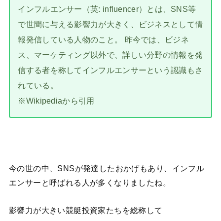
インフルエンサー（英: influencer）とは、SNS等
で世間に与える影響力が大きく、ビジネスとして情
報発信している人物のこと。 昨今では、ビジネ
ス、マーケティング以外で、詳しい分野の情報を発
信する者を称してインフルエンサーという認識もさ
れている。
※Wikipediaから引用
今の世の中、SNSが発達したおかげもあり、インフル
エンサーと呼ばれる人が多くなりましたね。
影響力が大きい競艇投資家たちを総称して