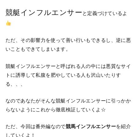
競艇インフルエンサー
と定義づけているよ
ただ、その影響力を使って善い行いもできるし、逆に悪
いこともできてしまいます。
競艇インフルエンサーと呼ばれる人の中には悪質なサイ
トに誘導して私腹を肥やしている人も沢山いたりす
る、、、
なのであなたがそんな競艇インフルエンサーに引っかか
らないようにこれから徹底検証していくよ☆
ただ、今回は番外編なので
競馬インフルエンサー
を紹介
していくよ！