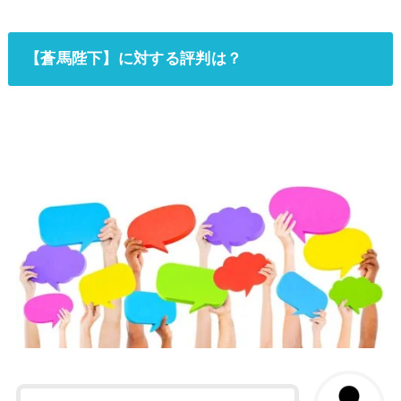
【蒼馬陛下】に対する評判は？