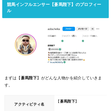
競馬インフルエンサー【蒼馬陛下】のプロフィー
ル
まずは【
蒼馬陛下
】がどんな人物かを紹介していきま
す。
【
蒼馬陛下
】
アクティビティ名