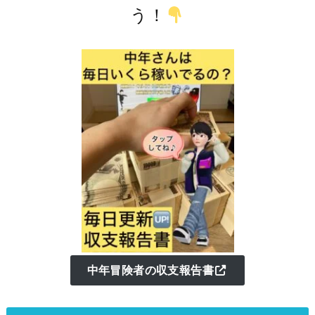
う！
中年冒険者の収支報告書