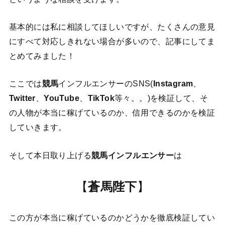
基本的には私に相談してほしいですが、たくさんの意見
にすべて対応しきれない場合が多いので、記事にしてま
とめてみました！
ここでは
競馬
インフルエンサーのSNS(
Instagram
、
Twitter
、
YouTube
、
TikTok
等々。。)を検証して、そ
の人物が本当に稼げているのか、信用できるのかを検証
していきます。
そして本日取り上げる
競馬インフルエンサー
は
【
蒼馬陛下
】
この方が本当に稼げているのかどうかを徹底検証してい