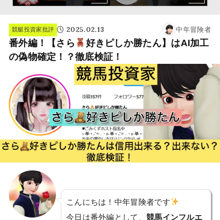
2025.02.13
中年冒険者
競艇投資家批評
番外編！【さら
好きピしか勝たん】はAI加工
の偽物確定！？徹底検証！
こんにちは！中年冒険者です
今日は番外編として、
競馬インフルエ