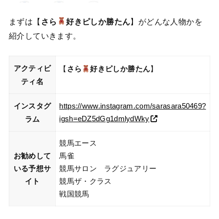
まずは【
さら
好きピしか勝たん
】がどんな人物かを
紹介していきます。
アクティビ
【
さら
好きピしか勝たん
】
ティ名
https://www.instagram.com/sarasara50469?
インスタグ
igsh=eDZ5dGg1dmlydWky
ラム
競馬エース
お勧めして
馬雀
いる予想サ
競馬サロン ラグジュアリー
イト
競馬ザ・クラス
戦国競馬