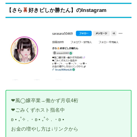
【
さら
好きピしか勝たん
】のInstagram
❤︎風◯嬢卒業→働かず月収4桁
❤︎ごみくずホスト指名中
ʚ • ₊˚✧ . ・ʚ • ₊˚✧ . ・ʚ •
お金の増やし方は↓リンクから