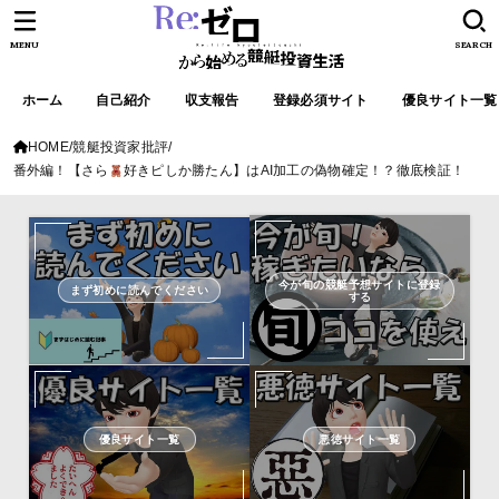
MENU
SEARCH
ホーム
自己紹介
収支報告
登録必須サイト
優良サイト一覧
HOME
競艇投資家批評
番外編！【さら
好きピしか勝たん】はAI加工の偽物確定！？徹底検証！
今が旬の競艇予想サイトに登録
まず初めに読んでください
する
優良サイト一覧
悪徳サイト一覧