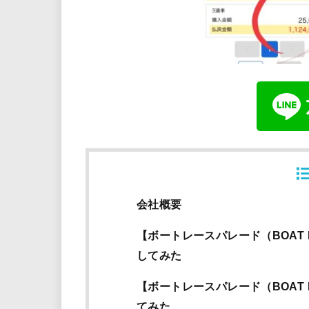
会社概要
【ボートレースパレード（BOAT 
してみた
【ボートレースパレード（BOAT 
てみた