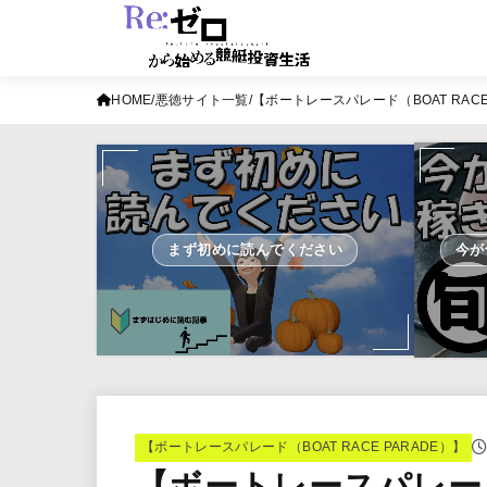
HOME
悪徳サイト一覧
【ボートレースパレード（BOAT RACE
まず初めに読んでください
今が
【ボートレースパレード（BOAT RACE PARADE）】
【ボートレースパレード（