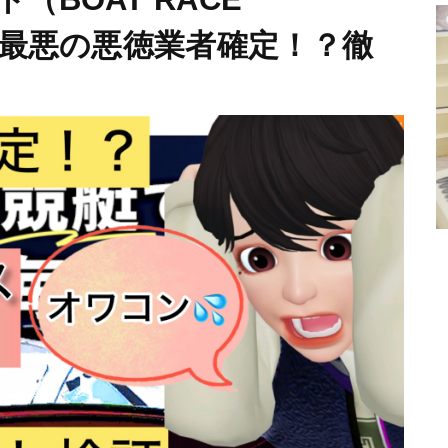
ミ最悪の悪徳業者確定！？徹