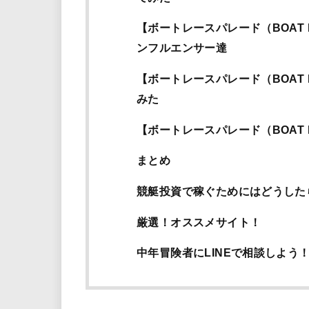
【ボートレースパレード（BOAT 
ンフルエンサー達
【ボートレースパレード（BOAT 
みた
【ボートレースパレード（BOAT 
まとめ
競艇投資で稼ぐためにはどうした
厳選！オススメサイト！
中年冒険者にLINEで相談しよう