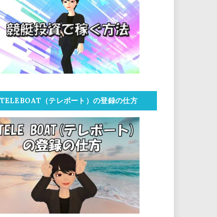
TELEBOAT（テレボート）の登録の仕方