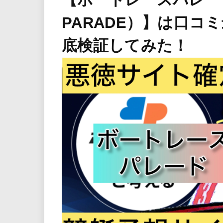
PARADE）】は口コ
底検証してみた！