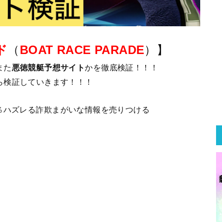
ド
（
BOAT RACE PARADE
）】
また
悪徳競艇予想サイト
かを徹底検証！！！
ら検証していきます！！！
％ハズレる詐欺まがいな情報を売りつける