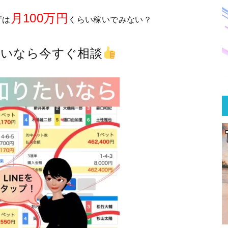
月100万円
ずは
くらい稼いでみない？
たいなら今すぐ相談