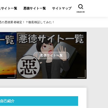
良サイト一覧
悪徳サイト一覧
サイトマップ
SEARCH
ミ最悪の悪徳業者確定！？徹底検証してみた！
悪徳サイト一覧
自己紹介