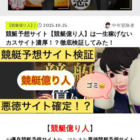
2025.10.25
中年冒険者
【競艇億り人】]
競艇予想サイト【競艇億り人】は一生稼げない
カスサイト濃厚！？徹底検証してみた！
【
競艇億り人
】
が
優良競艇予想サイト
か、はたまた
悪徳競艇予想サイト