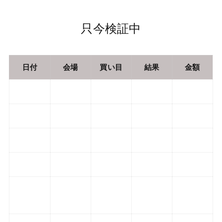
只今検証中
日付
会場
買い目
結果
金額