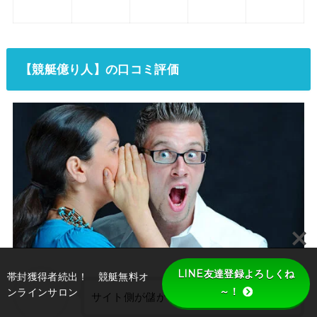
【
競艇億り人
】の口コミ評価
LINE友達登録よろしくね
帯封獲得者続出！ 競艇無料オ
～！
ンラインサロン
サイト側が儲かってるだけだろ