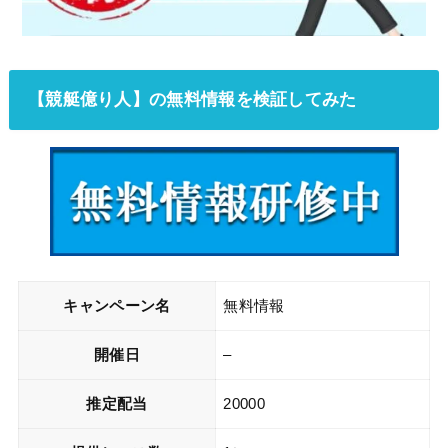
【
競艇億り人
】の無料情報を検証してみた
キャンペーン名
無料情報
開催日
–
推定配当
20000