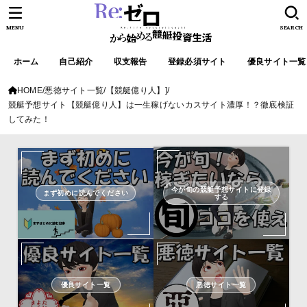
MENU
SEARCH
ホーム
自己紹介
収支報告
登録必須サイト
優良サイト一覧
HOME
悪徳サイト一覧
【競艇億り人】]
競艇予想サイト【競艇億り人】は一生稼げないカスサイト濃厚！？徹底検証
してみた！
今が旬の競艇予想サイトに登録
まず初めに読んでください
する
優良サイト一覧
悪徳サイト一覧