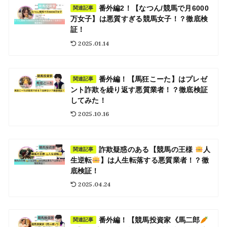
番外編2！【なつん/競馬で月6000
関連記事
万女子】は悪質すぎる競馬女子！？徹底検
証！
2025.01.14
番外編！【馬狂こーた】はプレゼ
関連記事
ント詐欺を繰り返す悪質業者！？徹底検証
してみた！
2025.10.16
詐欺疑惑のある【競馬の王様
人
関連記事
生逆転
】は人生転落する悪質業者！？徹
底検証！
2025.04.24
番外編！【競馬投資家《馬二郎
関連記事