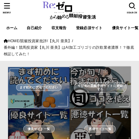
MENU
SEARCH
ホーム
自己紹介
収支報告
登録必須サイト
優良サイト一覧
HOME
競艇投資家批評
【丸川 亜美】
番外編！競馬投資家【丸川 亜美】はAI加工ゴリゴリの詐欺業者濃厚！？徹底
検証してみた！
今が旬の競艇予想サイトに登録
まず初めに読んでください
する
優良サイト一覧
悪徳サイト一覧