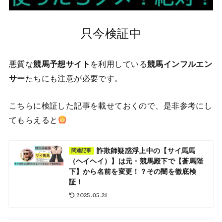
只今検証中
悪質な
競馬予想サイト
を利用している
競馬インフルエン
サー
たちにも注意が必要です。
こちらに検証した記事を載せておくので、是非参考にし
てもらえると
詐欺師疑惑浮上中の【サイ馬馬
関連記事
（ヘイヘイ）】は元・競馬殿下で【蒼馬陛
下】から名前を変更！？その闇を徹底検
証！
2025.05.21