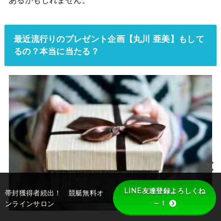
あるかもしれません。
最近流行りのプレゼント企画【丸川 亜美】もして
るの？本当に当たる？
LINE友達登録よろしくね
帯封獲得者続出！ 競艇無料オ
～！
ンラインサロン