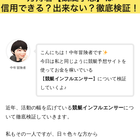
こんにちは！中年冒険者です
今日は私と同じように競艇予想サイトを
中年冒険者
使ってお金を稼いでいる
【
競艇インフルエンサー
】について検証
していくよ♪
近年、活動の幅を広げている
競艇インフルエンサー
につ
いて徹底検証していきます。
私もその一人ですが、日々色々な方から