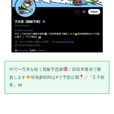
中穴〜万舟を狙う競艇予想家
／回収率重視で勝
負します
現地参戦時はXで予想公開
／『王子租
界』