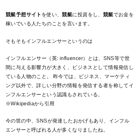
競艇予想サイト
を使い、
競艇
に投資をし、
競艇
でお金を
稼いでいる人たちのことを言います。
そもそもインフルエンサーというのは
インフルエンサー（英: influencer）とは、SNS等で世
間に与える影響力が大きく、ビジネスとして情報発信し
ている人物のこと。 昨今では、ビジネス、マーケティ
ング以外で、詳しい分野の情報を発信する者を称してイ
ンフルエンサーという認識もされている。
※Wikipediaから引用
今の世の中、SNSが発達したおかげもあり、インフル
エンサーと呼ばれる人が多くなりましたね。