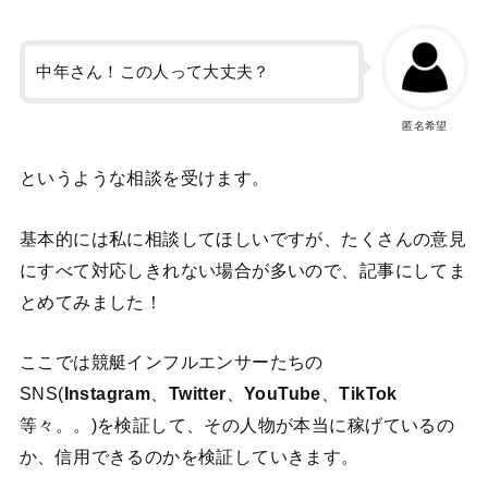
中年さん！この人って大丈夫？
匿名希望
というような相談を受けます。
基本的には私に相談してほしいですが、たくさんの意見
にすべて対応しきれない場合が多いので、記事にしてま
とめてみました！
ここでは競艇インフルエンサーたちの
SNS(
Instagram
、
Twitter
、
YouTube
、
TikTok
等々。。)を検証して、その人物が本当に稼げているの
か、信用できるのかを検証していきます。