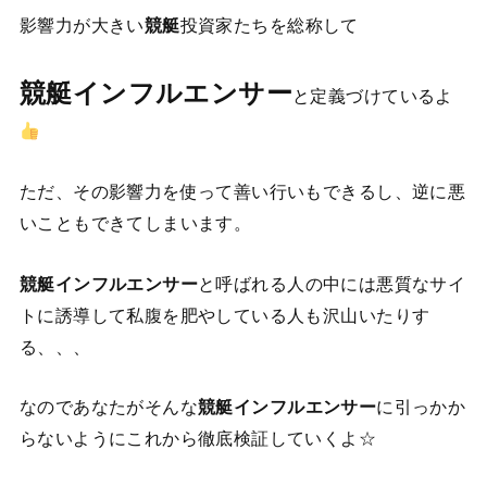
影響力が大きい
競艇
投資家たちを総称して
競艇インフルエンサー
と定義づけているよ
ただ、その影響力を使って善い行いもできるし、逆に悪
いこともできてしまいます。
競艇インフルエンサー
と呼ばれる人の中には悪質なサイ
トに誘導して私腹を肥やしている人も沢山いたりす
る、、、
なのであなたがそんな
競艇インフルエンサー
に引っかか
らないようにこれから徹底検証していくよ☆