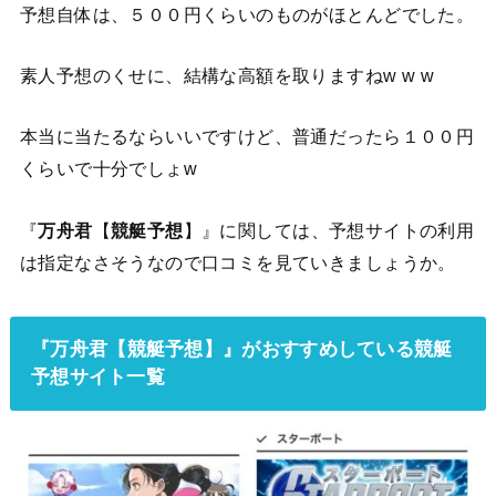
予想自体は、５００円くらいのものがほとんどでした。
素人予想のくせに、結構な高額を取りますねw w w
本当に当たるならいいですけど、普通だったら１００円
くらいで十分でしょw
『
万舟君
【
競艇予想
】』に関しては、予想サイトの利用
は指定なさそうなので口コミを見ていきましょうか。
『
万舟君
【
競艇予想
】』がおすすめしている競艇
予想サイト一覧