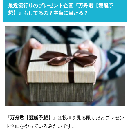
最近流行りのプレゼント企画『
万舟君
【
競艇予
想
】』もしてるの？本当に当たる？
『
万舟君
【
競艇予想
】』は投稿を見る限りだとプレゼン
ト企画をやっているみたいです。