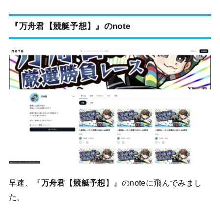
『
万舟君
【
競艇予想
】』のnote
早速、『
万舟君
【
競艇予想
】』のnoteに飛んでみまし
た。