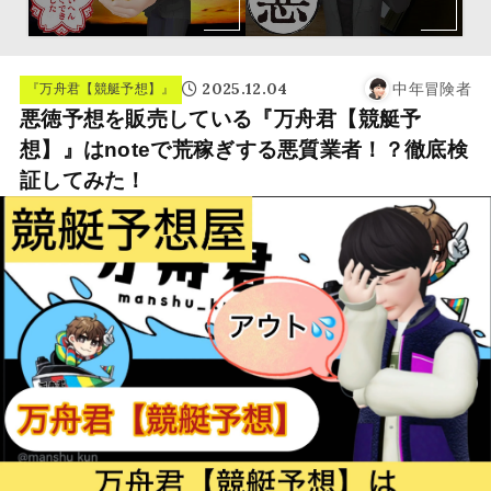
2025.12.04
中年冒険者
『万舟君【競艇予想】』
悪徳予想を販売している『万舟君【競艇予
想】』はnoteで荒稼ぎする悪質業者！？徹底検
証してみた！