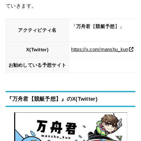
ていきます。
『
万舟君
【
競艇予想
】』
アクティビティ名
https://x.com/manshu_kun
X(Twitter)
お勧めしている予想サイト
『
万舟君
【
競艇予想
】』のX(Twitter)