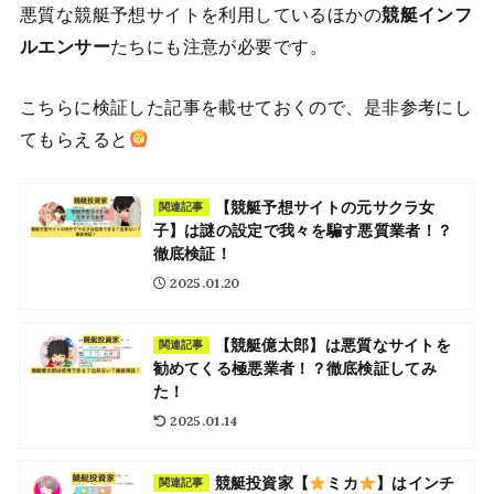
悪質な競艇予想サイトを利用しているほかの
競艇インフ
ルエンサー
たちにも注意が必要です。
こちらに検証した記事を載せておくので、是非参考にし
てもらえると
【競艇予想サイトの元サクラ女
関連記事
子】は謎の設定で我々を騙す悪質業者！？
徹底検証！
2025.01.20
【競艇億太郎】は悪質なサイトを
関連記事
勧めてくる極悪業者！？徹底検証してみ
た！
2025.01.14
競艇投資家【
ミカ
】はインチ
関連記事