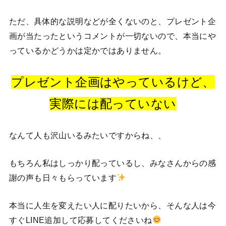
ただ、具体的な説明などが全くないのと、プレゼント企
画が当たったというコメントが一切ないので、本当にや
っているかどうかは定かではありません。
プレゼント企画はやっているけど、
実際には配っていない
なんて人も沢山いるみたいですからね、、
もちろん私はしっかり配っているし、みなさんからの感
謝の声も日々もらっています
本当に人生を変えたい人に配りたいから、そんな人は今
すぐLINE追加して応募してくださいね