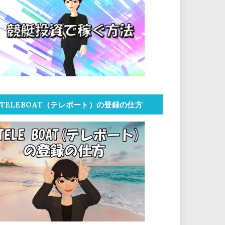
TELEBOAT（テレボート）の登録の仕方