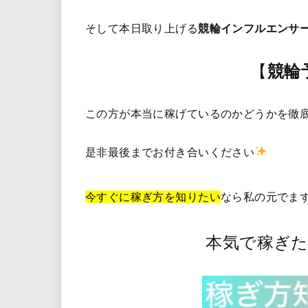
そして本日取り上げる
競輪
インフルエンサ
【
競輪
この方が本当に稼げているのかどうかを徹
是非最後までお付き合いください
今すぐに稼ぎ方を知りたい
なら私の元でま
本気で稼ぎ