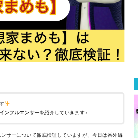
す
インフルエンサー
を紹介していきます♪
エンサーについて徹底検証していますが、今日は番外編