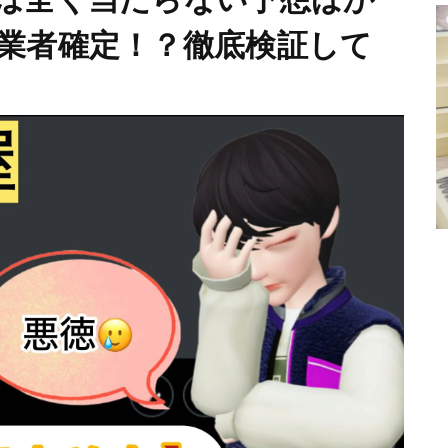
業者確定！？徹底検証して