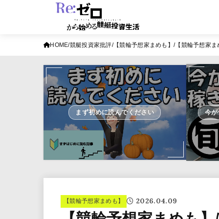
HOME
競艇投資家批評
【競輪予想家まめも】
【競輪予想家ま
まず初めに読んでください
今が
2026.04.09
【競輪予想家まめも】
【競輪予想家まめも】