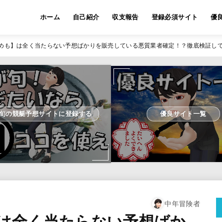
ホーム
自己紹介
収支報告
登録必須サイト
優
めも】は全く当たらない予想ばかりを販売している悪質業者確定！？徹底検証し
優良サイト一覧
旬の競艇予想サイトに登録する
中年冒険者
は全く当たらない予想ばか