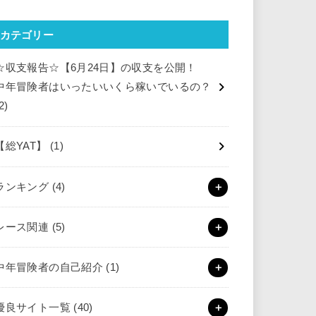
カテゴリー
☆収支報告☆【6月24日】の収支を公開！
中年冒険者はいったいいくら稼いでいるの？
2)
【総YAT】
(1)
ランキング
(4)
レース関連
(5)
中年冒険者の自己紹介
(1)
優良サイト一覧
(40)