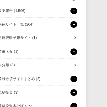
収支報告
(1,506)
悪徳サイト一覧
(264)
悪徳競艇予想サイト
(1)
時事ネタ
(1)
未分類
(8)
登録必須サイトまとめ
(2)
競艇投資
(3)
競艇投資家批評
(372)