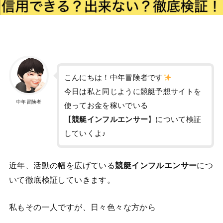
こんにちは！中年冒険者です
今日は私と同じように競艇予想サイトを
中年冒険者
使ってお金を稼いでいる
【
競艇インフルエンサー
】について検証
していくよ♪
近年、活動の幅を広げている
競艇インフルエンサー
につ
いて徹底検証していきます。
私もその一人ですが、日々色々な方から