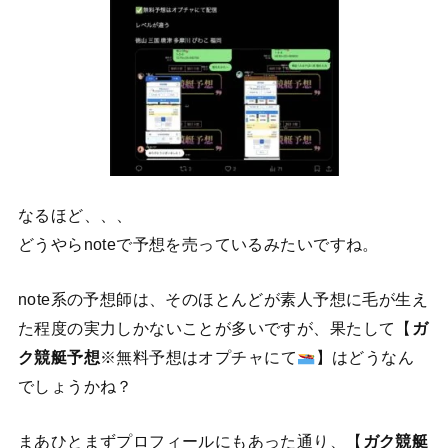
なるほど、、、
どうやらnoteで予想を売っているみたいですね。
note系の予想師は、そのほとんどが素人予想に毛が生え
た程度の実力しかないことが多いですが、果たして【
ガ
ク競艇予想
※無料予想はオプチャにて
】はどうなん
でしょうかね？
まあひとまずプロフィールにもあった通り、【
ガク競艇