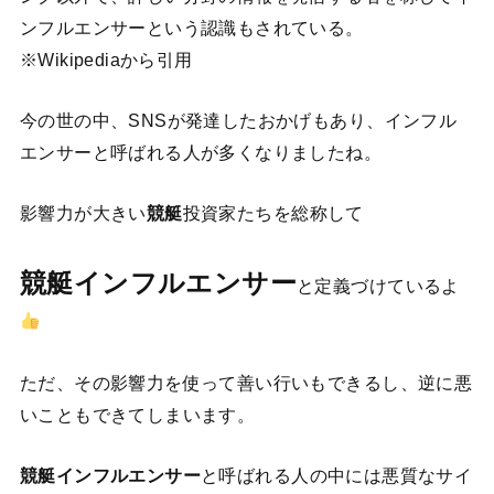
ンフルエンサーという認識もされている。
※Wikipediaから引用
今の世の中、SNSが発達したおかげもあり、インフル
エンサーと呼ばれる人が多くなりましたね。
影響力が大きい
競艇
投資家たちを総称して
競艇インフルエンサー
と定義づけているよ
ただ、その影響力を使って善い行いもできるし、逆に悪
いこともできてしまいます。
競艇インフルエンサー
と呼ばれる人の中には悪質なサイ