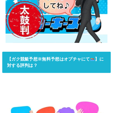
【
ガク競艇予想
※無料予想はオプチャにて
】に
対する評判は？