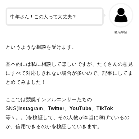
中年さん！この人って大丈夫？
匿名希望
というような相談を受けます。
基本的には私に相談してほしいですが、たくさんの意見
にすべて対応しきれない場合が多いので、記事にしてま
とめてみました！
ここでは競艇インフルエンサーたちの
SNS(
Instagram
、
Twitter
、
YouTube
、
TikTok
等々。。)を検証して、その人物が本当に稼げているの
か、信用できるのかを検証していきます。