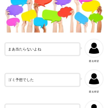
まあ当たらないよね
匿名希望
ゴミ予想でした
匿名希望