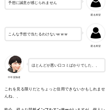
予想に誠意が感じられません
匿名希望
こんな予想で当たるわけないw w w
匿名希望
ほとんどが悪い口コミばかりでした、、
中年冒険者
これを見る限りだとちょっと信用できないかもしれませ
んね、、
昨今、様々な競艇
インフルエンサー
がいますが、個人レ