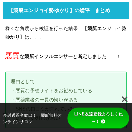
【競艇エンジョイ勢ゆかり】の総評 まとめ
様々な角度から検証を行った結果、【
競艇
エンジョイ勢
ゆかり
】は、、、
悪質
な
競艇インフルエンサー
と断定しました！！！
理由として
・悪質な予想サイトをお勧めしている
・悪徳業者の一員の疑いがある
・SNSの口コミが荒れている
LINE友達登録よろしくね
帯封獲得者続出！ 競艇無料オ
・LINEでの対応が悪い
～！
ンラインサロン