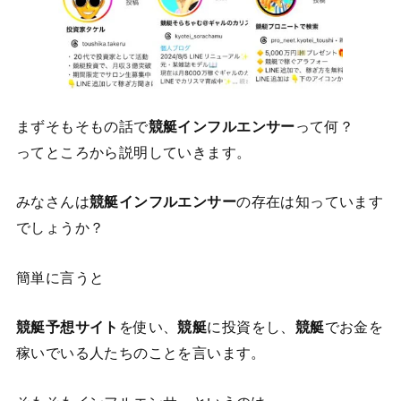
まずそもそもの話で
競艇インフルエンサー
って何？
ってところから説明していきます。
みなさんは
競艇インフルエンサー
の存在は知っています
でしょうか？
簡単に言うと
競艇予想サイト
を使い、
競艇
に投資をし、
競艇
でお金を
稼いでいる人たちのことを言います。