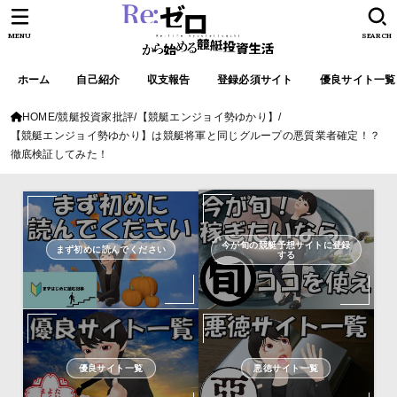
MENU
SEARCH
ホーム
自己紹介
収支報告
登録必須サイト
優良サイト一覧
HOME
競艇投資家批評
【競艇エンジョイ勢ゆかり】
【競艇エンジョイ勢ゆかり】は競艇将軍と同じグループの悪質業者確定！？
徹底検証してみた！
今が旬の競艇予想サイトに登録
まず初めに読んでください
する
優良サイト一覧
悪徳サイト一覧