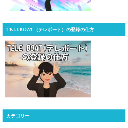
TELEBOAT（テレボート）の登録の仕方
カテゴリー