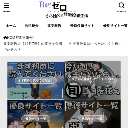
MENU
SEARCH
ホーム
自己紹介
収支報告
登録必須サイト
優良サイト一覧
HOME
収支報告
収支報告☆【12月7日】の収支を公開！ 中年冒険者はいったいいくら稼い
でいるの？
今が旬の競艇予想サイトに登録
まず初めに読んでください
する
優良サイト一覧
悪徳サイト一覧