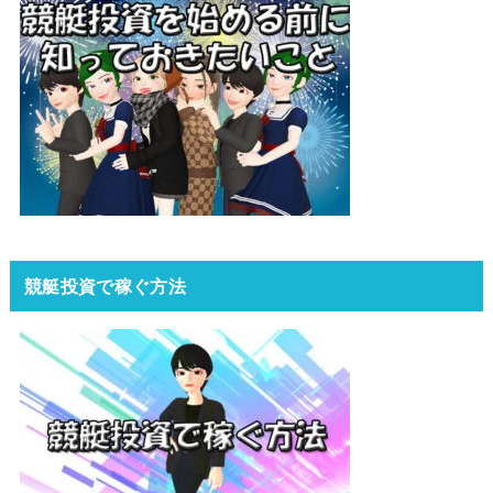
競艇投資で稼ぐ方法