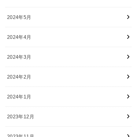
2024年5月
2024年4月
2024年3月
2024年2月
2024年1月
2023年12月
2023年11月