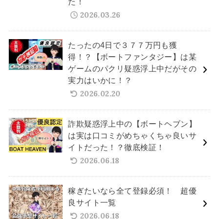
た！
2026.03.26
たったの4日で３７７万円も獲
得！？【ボートファンタジー】は某
ゲームのパクリ疑惑浮上中だがその
実力はいかに！？
2026.02.20
詐欺疑惑浮上中の【ボートヘブン】
は実は口コミがめちゃくちゃ良いサ
イトだった！？徹底検証！
2026.06.18
稼ぎたいなら全て登録必須！ 超優
良サイト一覧
2026.06.18