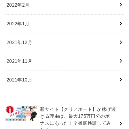
2022年2月
2022年1月
2021年12月
2021年11月
2021年10月
新サイト【クリアボート】が稼げ過
ぎる理由は、最大175万円分のボー
ナスにあった！？徹底検証してみ