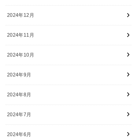
2024年12月
2024年11月
2024年10月
2024年9月
2024年8月
2024年7月
2024年6月