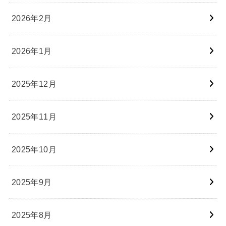
2026年2月
2026年1月
2025年12月
2025年11月
2025年10月
2025年9月
2025年8月