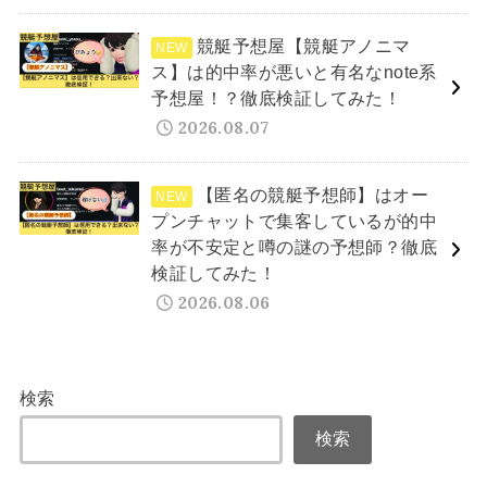
競艇予想屋【競艇アノニマ
ス】は的中率が悪いと有名なnote系
予想屋！？徹底検証してみた！
2026.08.07
【匿名の競艇予想師】はオー
プンチャットで集客しているが的中
率が不安定と噂の謎の予想師？徹底
検証してみた！
2026.08.06
検索
検索