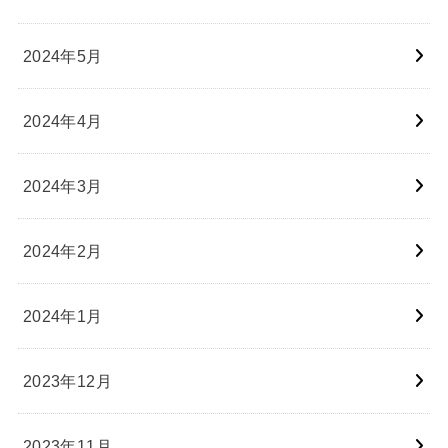
2024年5月
2024年4月
2024年3月
2024年2月
2024年1月
2023年12月
2023年11月