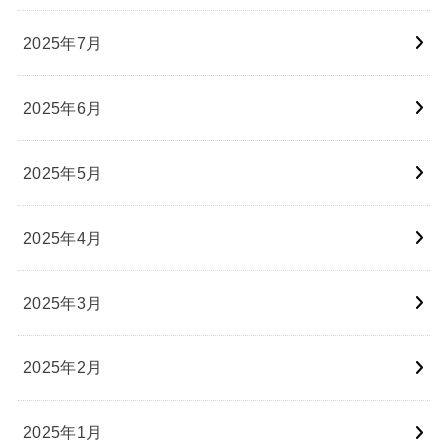
2025年7月
2025年6月
2025年5月
2025年4月
2025年3月
2025年2月
2025年1月