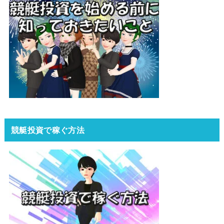
競艇投資で稼ぐ方法