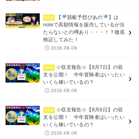
【
競艇予想ぴあの
】は
noteで高額情報を販売しているが当
たらないとの噂あり・・・！？徹底
検証してみた！
2026.08.08
☆収支報告☆【8月7日】の収
支を公開！ 中年冒険者はいったい
いくら稼いでいるの？
2026.08.08
☆収支報告☆【8月6日】の収
支を公開！ 中年冒険者はいったい
いくら稼いでいるの？
2026.08.08