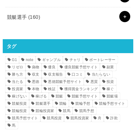
競艇選手
(160)
タグ
G1
note
ギャンブル
チャリ
ボートレーサー
リゼロ
偽物
優良
優良競艇予想サイト
副業
勝ち方
収支
収支報告
口コミ
当たらない
当たる
悪徳
悪徳競艇予想サイト
悪質
投資
投資家
本物
検証
獲得賞金ランキング
稼ぐ
稼げない
稼げる
競艇
競艇予想サイト
競艇場
競艇投資
競艇選手
競輪
競輪予想
競輪予想サイト
競輪投資
競輪投資家
競馬
競馬予想
競馬予想サイト
競馬投資
競馬投資家
舟
詐欺
馬