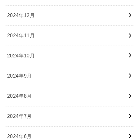
2024年12月
2024年11月
2024年10月
2024年9月
2024年8月
2024年7月
2024年6月