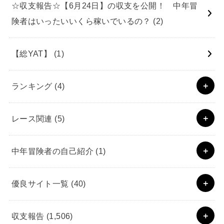
☆収支報告☆【6月24日】の収支を公開！ 中年冒
険者はいったいいくら稼いでいるの？
(2)
【総YAT】
(1)
ランキング
(4)
レース関連
(5)
中年冒険者の自己紹介
(1)
優良サイト一覧
(40)
収支報告
(1,506)