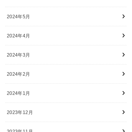
2024年5月
2024年4月
2024年3月
2024年2月
2024年1月
2023年12月
2023年11月