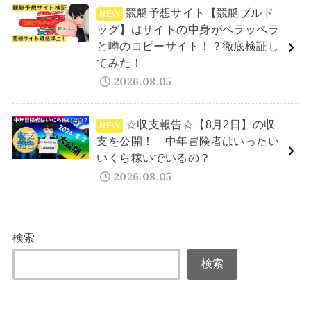
競艇予想サイト【競艇ブルド
ッグ】はサイトの中身がペラッペラ
と噂のコピーサイト！？徹底検証し
てみた！
2026.08.05
☆収支報告☆【8月2日】の収
支を公開！ 中年冒険者はいったい
いくら稼いでいるの？
2026.08.05
検索
検索