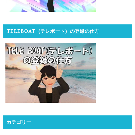
TELEBOAT（テレボート）の登録の仕方
カテゴリー