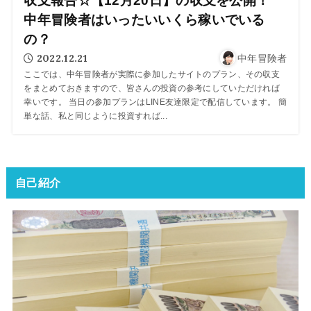
収支報告☆【12月20日】の収支を公開！
中年冒険者はいったいいくら稼いでいる
の？
2022.12.21
中年冒険者
ここでは、中年冒険者が実際に参加したサイトのプラン、その収支
をまとめておきますので、皆さんの投資の参考にしていただければ
幸いです。 当日の参加プランはLINE友達限定で配信しています。 簡
単な話、私と同じように投資すれば...
自己紹介