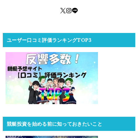
ユーザー口コミ評価ランキングTOP3
競艇投資を始める前に知っておきたいこと