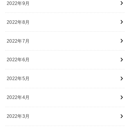
2022年9月
2022年8月
2022年7月
2022年6月
2022年5月
2022年4月
2022年3月