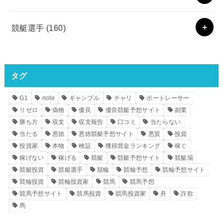
競艇選手
(160)
タグ
G1
note
ギャンブル
チャリ
ボートレーサー
リゼロ
偽物
優良
優良競艇予想サイト
副業
勝ち方
収支
収支報告
口コミ
当たらない
当たる
悪徳
悪徳競艇予想サイト
悪質
投資
投資家
本物
検証
獲得賞金ランキング
稼ぐ
稼げない
稼げる
競艇
競艇予想サイト
競艇場
競艇投資
競艇選手
競輪
競輪予想
競輪予想サイト
競輪投資
競輪投資家
競馬
競馬予想
競馬予想サイト
競馬投資
競馬投資家
舟
詐欺
馬