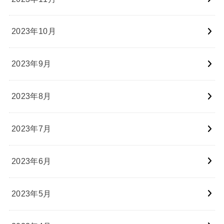
2023年10月
2023年9月
2023年8月
2023年7月
2023年6月
2023年5月