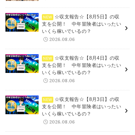
☆収支報告☆【8月5日】の収
支を公開！ 中年冒険者はいったい
いくら稼いでいるの？
2026.08.06
☆収支報告☆【8月4日】の収
支を公開！ 中年冒険者はいったい
いくら稼いでいるの？
2026.08.06
☆収支報告☆【8月3日】の収
支を公開！ 中年冒険者はいったい
いくら稼いでいるの？
2026.08.06