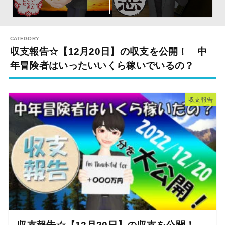
収支報告☆【12月20日】の収支を公開！ 中
年冒険者はいったいいくら稼いでいるの？
収支報告