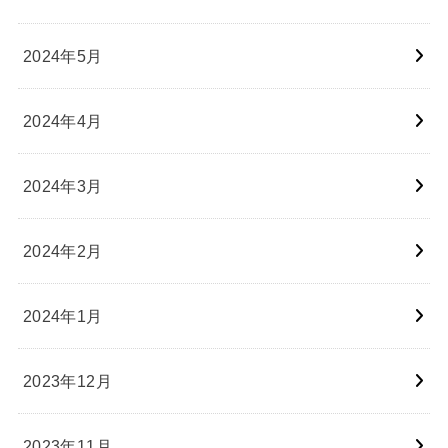
2024年5月
2024年4月
2024年3月
2024年2月
2024年1月
2023年12月
2023年11月