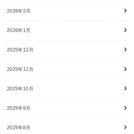
2026年2月
2026年1月
2025年12月
2025年11月
2025年10月
2025年9月
2025年8月