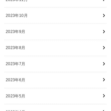
2023年10月
2023年9月
2023年8月
2023年7月
2023年6月
2023年5月