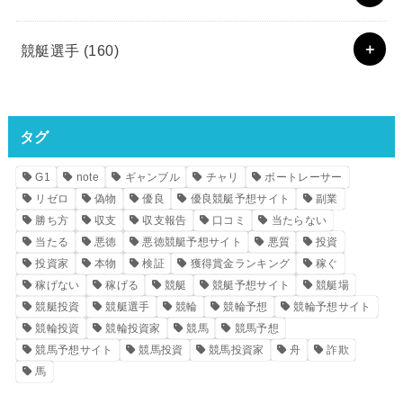
競艇選手
(160)
タグ
G1
note
ギャンブル
チャリ
ボートレーサー
リゼロ
偽物
優良
優良競艇予想サイト
副業
勝ち方
収支
収支報告
口コミ
当たらない
当たる
悪徳
悪徳競艇予想サイト
悪質
投資
投資家
本物
検証
獲得賞金ランキング
稼ぐ
稼げない
稼げる
競艇
競艇予想サイト
競艇場
競艇投資
競艇選手
競輪
競輪予想
競輪予想サイト
競輪投資
競輪投資家
競馬
競馬予想
競馬予想サイト
競馬投資
競馬投資家
舟
詐欺
馬