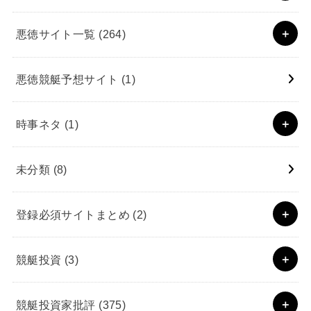
悪徳サイト一覧
(264)
悪徳競艇予想サイト
(1)
時事ネタ
(1)
未分類
(8)
登録必須サイトまとめ
(2)
競艇投資
(3)
競艇投資家批評
(375)