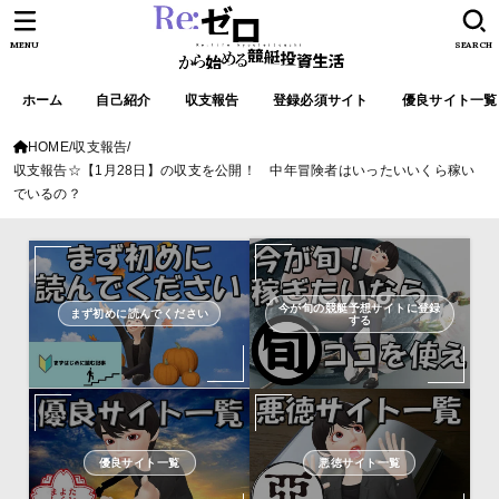
MENU
SEARCH
ホーム
自己紹介
収支報告
登録必須サイト
優良サイト一覧
HOME
収支報告
収支報告☆【1月28日】の収支を公開！ 中年冒険者はいったいいくら稼い
でいるの？
今が旬の競艇予想サイトに登録
まず初めに読んでください
する
優良サイト一覧
悪徳サイト一覧