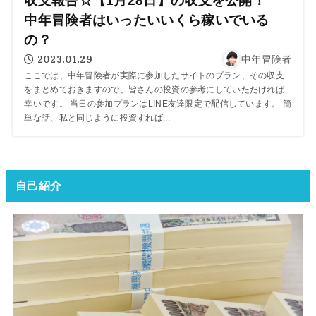
収支報告☆【1月28日】の収支を公開！
中年冒険者はいったいいくら稼いでいる
の？
2023.01.29
中年冒険者
ここでは、中年冒険者が実際に参加したサイトのプラン、その収支
をまとめておきますので、皆さんの投資の参考にしていただければ
幸いです。 当日の参加プランはLINE友達限定で配信しています。 簡
単な話、私と同じように投資すれば...
自己紹介