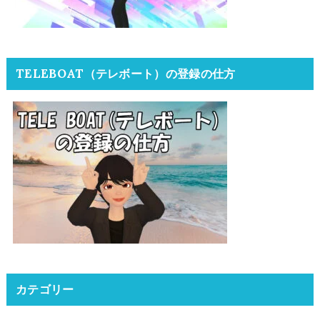
TELEBOAT（テレボート）の登録の仕方
カテゴリー