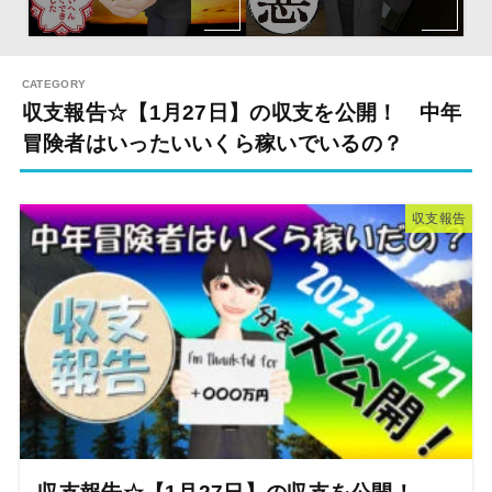
収支報告☆【1月27日】の収支を公開！ 中年
冒険者はいったいいくら稼いでいるの？
収支報告