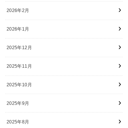
2026年2月
2026年1月
2025年12月
2025年11月
2025年10月
2025年9月
2025年8月