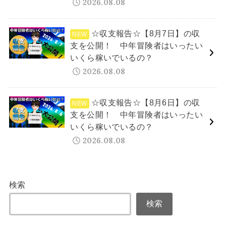
2026.08.08
☆収支報告☆【8月7日】の収
支を公開！ 中年冒険者はいったい
いくら稼いでいるの？
2026.08.08
☆収支報告☆【8月6日】の収
支を公開！ 中年冒険者はいったい
いくら稼いでいるの？
2026.08.08
検索
検索