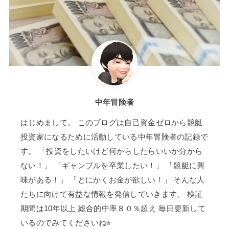
中年冒険者
はじめまして。 このブログは自己資金ゼロから競艇
投資家になるために活動している中年冒険者の記録で
す。 「投資をしたいけど何からしたらいいか分から
ない！」 「ギャンブルを卒業したい！」 「競艇に興
味がある！」 「とにかくお金が欲しい！」 そんな人
たちに向けて有益な情報を発信していきます。 検証
期間は10年以上 総合的中率８０％超え 毎日更新して
いるのでみてくださいね⭐︎