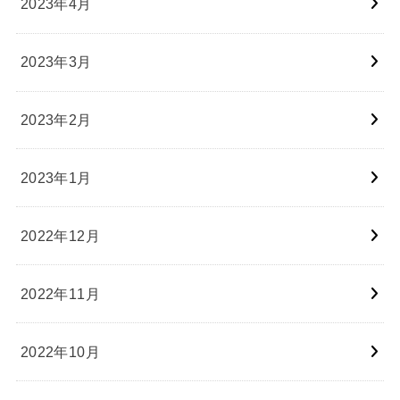
2023年4月
2023年3月
2023年2月
2023年1月
2022年12月
2022年11月
2022年10月