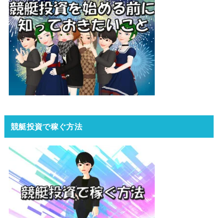
競艇投資で稼ぐ方法