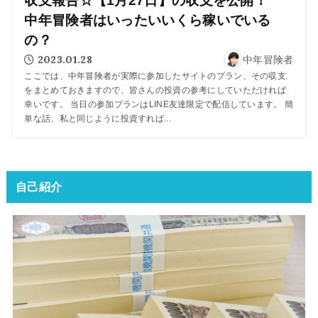
収支報告☆【1月27日】の収支を公開！
中年冒険者はいったいいくら稼いでいる
の？
2023.01.28
中年冒険者
ここでは、中年冒険者が実際に参加したサイトのプラン、その収支
をまとめておきますので、皆さんの投資の参考にしていただければ
幸いです。 当日の参加プランはLINE友達限定で配信しています。 簡
単な話、私と同じように投資すれば...
自己紹介