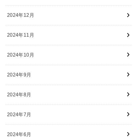
2024年12月
2024年11月
2024年10月
2024年9月
2024年8月
2024年7月
2024年6月