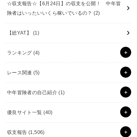
☆収支報告☆【6月24日】の収支を公開！ 中年冒
険者はいったいいくら稼いでいるの？
(2)
【総YAT】
(1)
ランキング
(4)
レース関連
(5)
中年冒険者の自己紹介
(1)
優良サイト一覧
(40)
収支報告
(1,506)