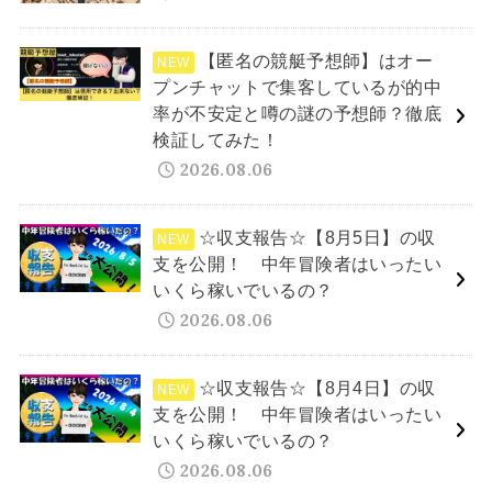
【匿名の競艇予想師】はオー
プンチャットで集客しているが的中
率が不安定と噂の謎の予想師？徹底
検証してみた！
2026.08.06
☆収支報告☆【8月5日】の収
支を公開！ 中年冒険者はいったい
いくら稼いでいるの？
2026.08.06
☆収支報告☆【8月4日】の収
支を公開！ 中年冒険者はいったい
いくら稼いでいるの？
2026.08.06