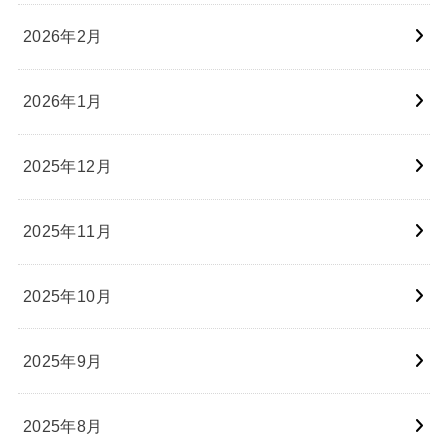
2026年2月
2026年1月
2025年12月
2025年11月
2025年10月
2025年9月
2025年8月