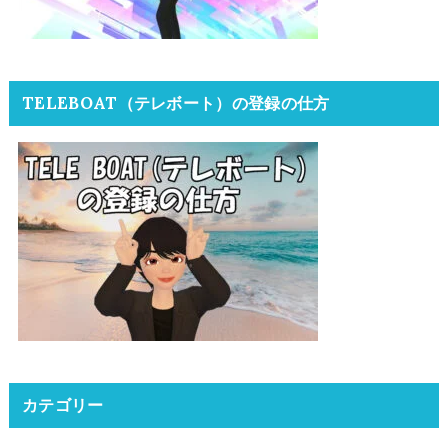
TELEBOAT（テレボート）の登録の仕方
カテゴリー