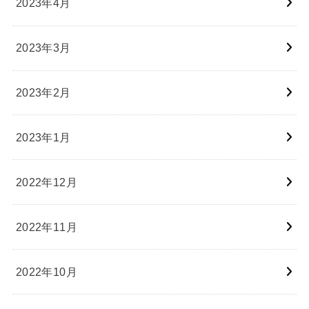
2023年4月
2023年3月
2023年2月
2023年1月
2022年12月
2022年11月
2022年10月