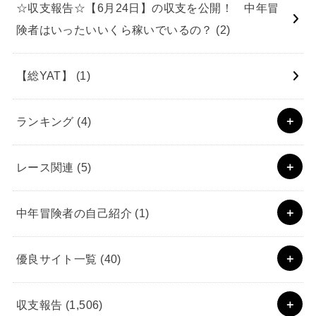
☆収支報告☆【6月24日】の収支を公開！ 中年冒
険者はいったいいくら稼いでいるの？
(2)
【総YAT】
(1)
ランキング
(4)
レース関連
(5)
中年冒険者の自己紹介
(1)
優良サイト一覧
(40)
収支報告
(1,506)