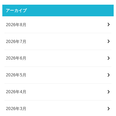
アーカイブ
2026年8月
2026年7月
2026年6月
2026年5月
2026年4月
2026年3月