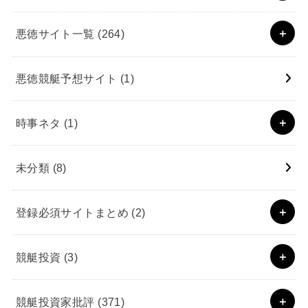
悪徳サイト一覧
(264)
悪徳競艇予想サイト
(1)
時事ネタ
(1)
未分類
(8)
登録必須サイトまとめ
(2)
競艇投資
(3)
競艇投資家批評
(371)