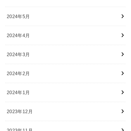
2024年5月
2024年4月
2024年3月
2024年2月
2024年1月
2023年12月
2023年11月