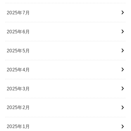
2025年7月
2025年6月
2025年5月
2025年4月
2025年3月
2025年2月
2025年1月