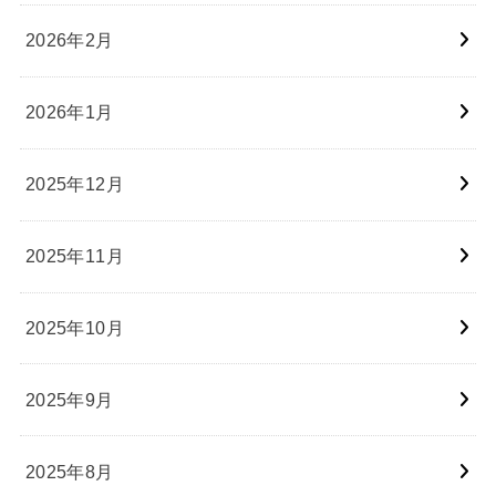
2026年2月
2026年1月
2025年12月
2025年11月
2025年10月
2025年9月
2025年8月