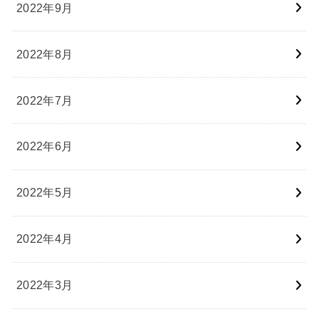
2022年9月
2022年8月
2022年7月
2022年6月
2022年5月
2022年4月
2022年3月