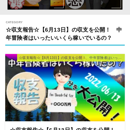
☆収支報告☆【6月13日】の収支を公開！ 中
年冒険者はいったいいくら稼いでいるの？
☆収支報告☆【6月13日】の収支を公開！ 中年冒険者はいったいいくら稼いでいるの？