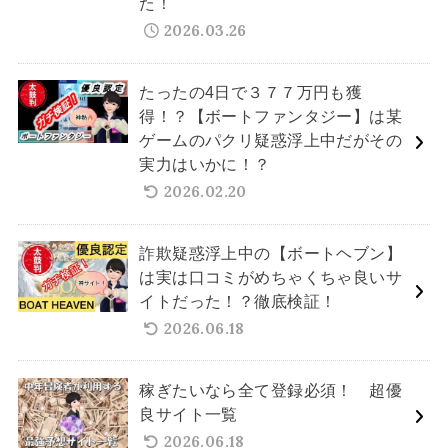
た！
2026.03.26
たったの4日で３７７万円も獲
得！？【ボートファンタジー】は某
ゲームのパクリ疑惑浮上中だがその
実力はいかに！？
2026.02.20
詐欺疑惑浮上中の【ボートヘブン】
は実は口コミがめちゃくちゃ良いサ
イトだった！？徹底検証！
2026.06.18
稼ぎたいなら全て登録必須！ 超優
良サイト一覧
2026.06.18