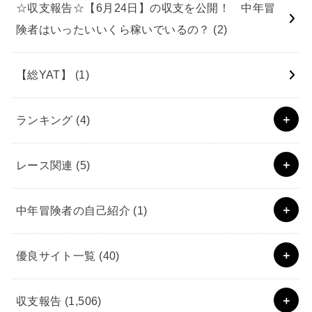
☆収支報告☆【6月24日】の収支を公開！ 中年冒
険者はいったいいくら稼いでいるの？
(2)
【総YAT】
(1)
ランキング
(4)
レース関連
(5)
中年冒険者の自己紹介
(1)
優良サイト一覧
(40)
収支報告
(1,506)