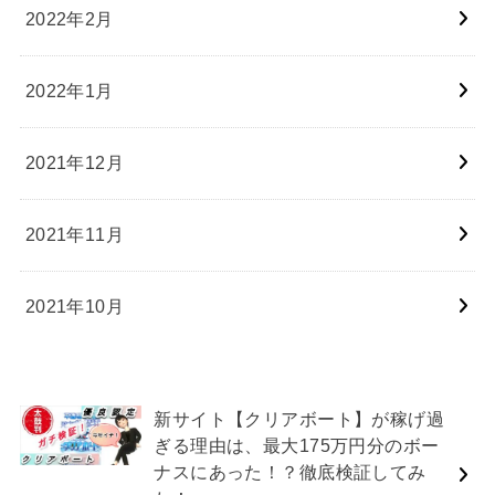
2022年2月
2022年1月
2021年12月
2021年11月
2021年10月
新サイト【クリアボート】が稼げ過
ぎる理由は、最大175万円分のボー
ナスにあった！？徹底検証してみ