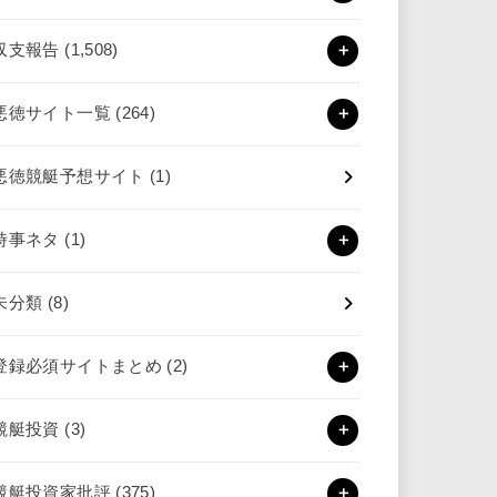
収支報告
(1,508)
悪徳サイト一覧
(264)
悪徳競艇予想サイト
(1)
時事ネタ
(1)
未分類
(8)
登録必須サイトまとめ
(2)
競艇投資
(3)
競艇投資家批評
(375)