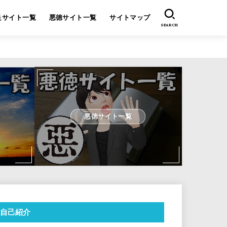
良サイト一覧
悪徳サイト一覧
サイトマップ
SEARCH
悪徳サイト一覧
自己紹介