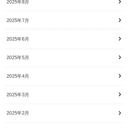
2025年8月
2025年7月
2025年6月
2025年5月
2025年4月
2025年3月
2025年2月