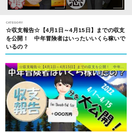
☆収支報告☆【4月1日～4月15日】までの収支
を公開！ 中年冒険者はいったいいくら稼いで
いるの？
☆収支報告☆【4月1日～4月15日】までの収支を公開！ 中年冒険者はいったいいくら稼いでいるの？