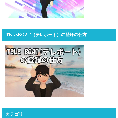
TELEBOAT（テレボート）の登録の仕方
カテゴリー