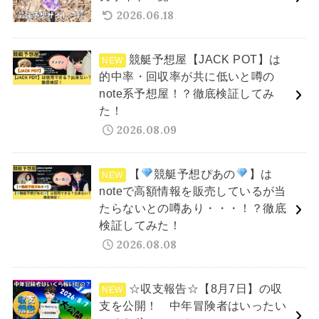
2026.06.18
競艇予想屋【JACK POT】は
的中率・回収率が共に低いと噂の
note系予想屋！？徹底検証してみ
た！
2026.08.09
【
競艇予想ぴあの
】は
noteで高額情報を販売しているが当
たらないとの噂あり・・・！？徹底
検証してみた！
2026.08.08
☆収支報告☆【8月7日】の収
支を公開！ 中年冒険者はいったい