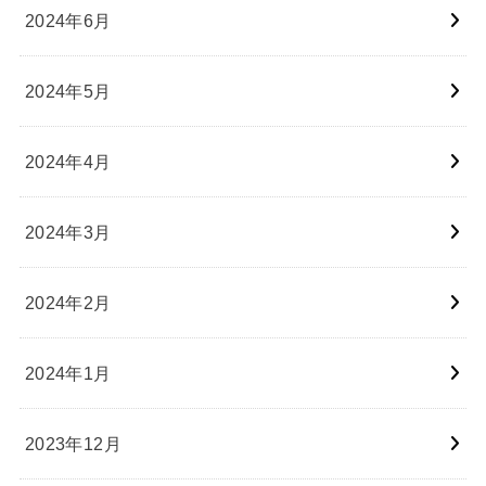
2024年6月
2024年5月
2024年4月
2024年3月
2024年2月
2024年1月
2023年12月