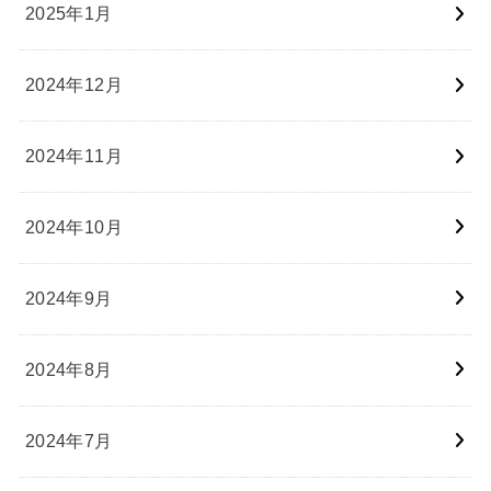
2025年1月
2024年12月
2024年11月
2024年10月
2024年9月
2024年8月
2024年7月