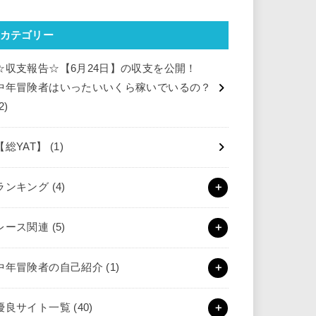
カテゴリー
☆収支報告☆【6月24日】の収支を公開！
中年冒険者はいったいいくら稼いでいるの？
2)
【総YAT】
(1)
ランキング
(4)
レース関連
(5)
中年冒険者の自己紹介
(1)
優良サイト一覧
(40)