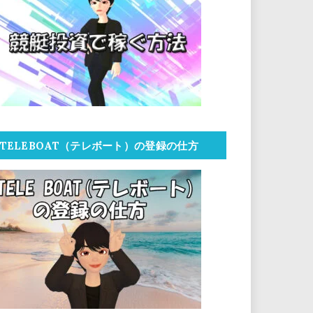
TELEBOAT（テレボート）の登録の仕方