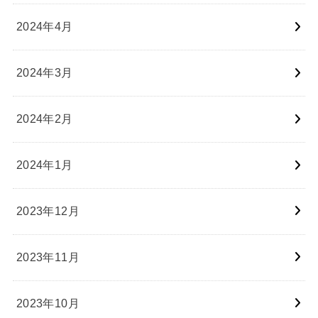
2024年4月
2024年3月
2024年2月
2024年1月
2023年12月
2023年11月
2023年10月