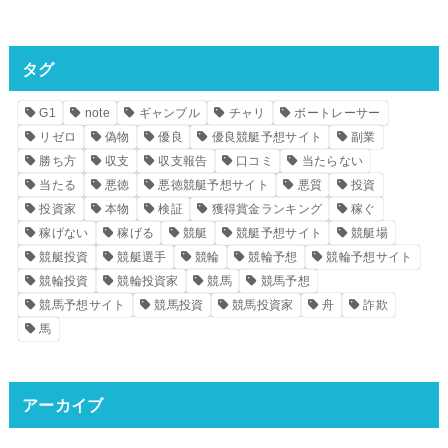
タグ
G1
note
ギャンブル
チャリ
ボートレーサー
リゼロ
偽物
優良
優良競艇予想サイト
副業
勝ち方
収支
収支報告
口コミ
当たらない
当たる
悪徳
悪徳競艇予想サイト
悪質
投資
投資家
本物
検証
獲得賞金ランキング
稼ぐ
稼げない
稼げる
競艇
競艇予想サイト
競艇場
競艇投資
競艇選手
競輪
競輪予想
競輪予想サイト
競輪投資
競輪投資家
競馬
競馬予想
競馬予想サイト
競馬投資
競馬投資家
舟
詐欺
馬
アーカイブ