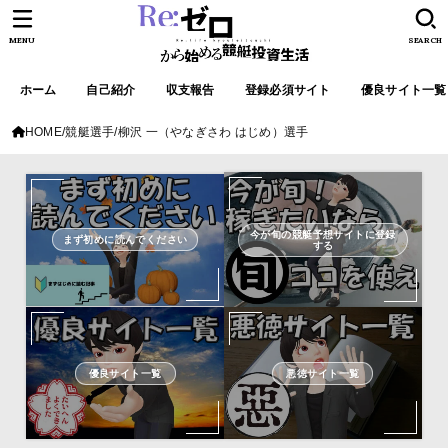
MENU
SEARCH
ホーム
自己紹介
収支報告
登録必須サイト
優良サイト一覧
HOME
競艇選手
柳沢 一（やなぎさわ はじめ）選手
今が旬の競艇予想サイトに登録
まず初めに読んでください
する
優良サイト一覧
悪徳サイト一覧