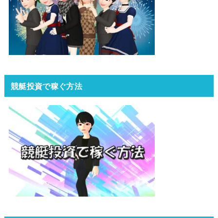
競艇投資で稼ぐ方法