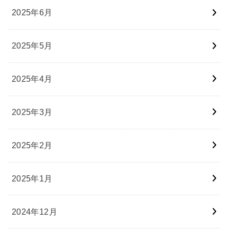
2025年6月
2025年5月
2025年4月
2025年3月
2025年2月
2025年1月
2024年12月