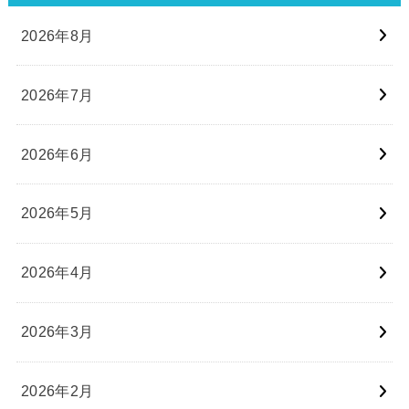
2026年8月
2026年7月
2026年6月
2026年5月
2026年4月
2026年3月
2026年2月