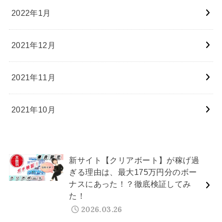
2022年1月
2021年12月
2021年11月
2021年10月
新サイト【クリアボート】が稼げ過
ぎる理由は、最大175万円分のボー
ナスにあった！？徹底検証してみ
た！
2026.03.26