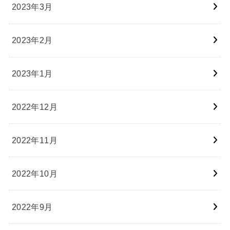
2023年3月
2023年2月
2023年1月
2022年12月
2022年11月
2022年10月
2022年9月