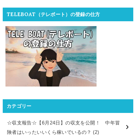
TELEBOAT（テレボート）の登録の仕方
カテゴリー
☆収支報告☆【6月24日】の収支を公開！ 中年冒
険者はいったいいくら稼いでいるの？
(2)