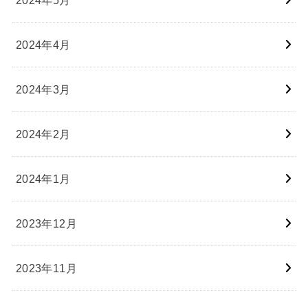
2024年4月
2024年3月
2024年2月
2024年1月
2023年12月
2023年11月