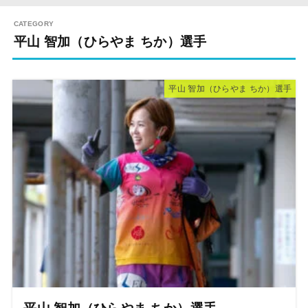
平山 智加（ひらやま ちか）選手
平山 智加（ひらやま ちか）選手