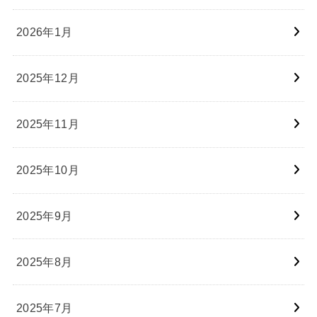
2026年1月
2025年12月
2025年11月
2025年10月
2025年9月
2025年8月
2025年7月