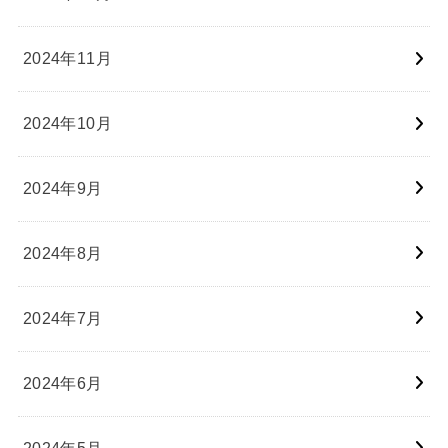
2024年11月
2024年10月
2024年9月
2024年8月
2024年7月
2024年6月
2024年5月