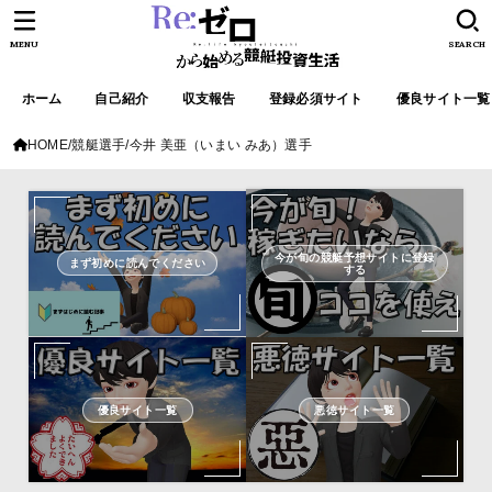
MENU
SEARCH
ホーム
自己紹介
収支報告
登録必須サイト
優良サイト一覧
HOME
競艇選手
今井 美亜（いまい みあ）選手
今が旬の競艇予想サイトに登録
まず初めに読んでください
する
優良サイト一覧
悪徳サイト一覧