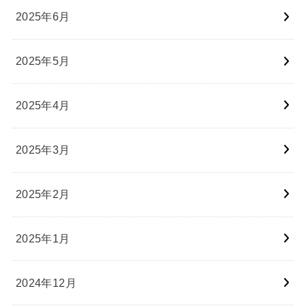
2025年6月
2025年5月
2025年4月
2025年3月
2025年2月
2025年1月
2024年12月