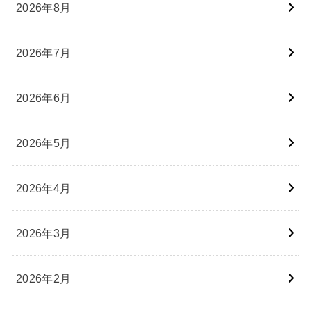
2026年8月
2026年7月
2026年6月
2026年5月
2026年4月
2026年3月
2026年2月