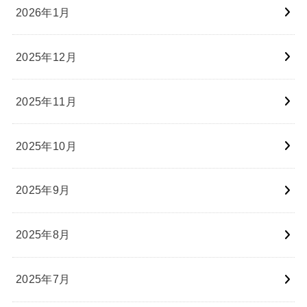
2026年1月
2025年12月
2025年11月
2025年10月
2025年9月
2025年8月
2025年7月