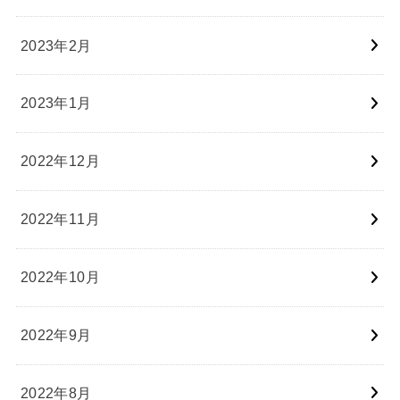
2023年2月
2023年1月
2022年12月
2022年11月
2022年10月
2022年9月
2022年8月