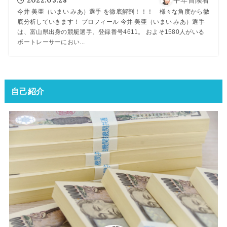
2022.03.28
中年冒険者
今井 美亜（いまい みあ）選手 を徹底解剖！！！ 様々な角度から徹
底分析していきます！ プロフィール 今井 美亜（いまい みあ）選手
は、富山県出身の競艇選手、登録番号4611。 およそ1580人がいる
ボートレーサーにおい...
自己紹介