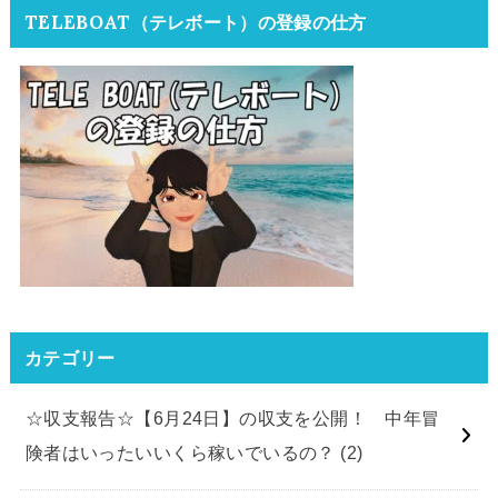
TELEBOAT（テレボート）の登録の仕方
カテゴリー
☆収支報告☆【6月24日】の収支を公開！ 中年冒
険者はいったいいくら稼いでいるの？
(2)