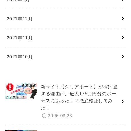
2021年12月
2021年11月
2021年10月
新サイト【クリアボート】が稼げ過
ぎる理由は、最大175万円分のボー
ナスにあった！？徹底検証してみ
た！
2026.03.26