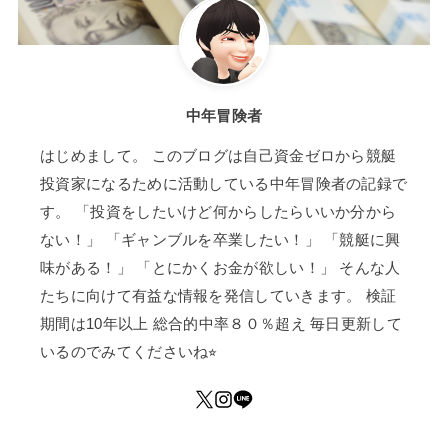
中年冒険者
はじめまして。 このブログは自己資金ゼロから競艇
投資家になるために活動している中年冒険者の記録で
す。 「投資をしたいけど何からしたらいいか分から
ない！」 「ギャンブルを卒業したい！」 「競艇に興
味がある！」 「とにかくお金が欲しい！」 そんな人
たちに向けて有益な情報を発信していきます。 検証
期間は10年以上 総合的中率８０％超え 毎日更新して
いるのでみてくださいね⭐︎