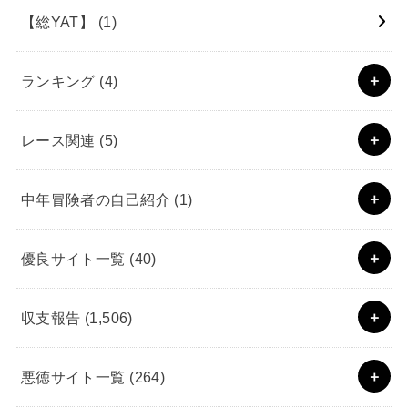
【総YAT】
(1)
ランキング
(4)
レース関連
(5)
中年冒険者の自己紹介
(1)
優良サイト一覧
(40)
収支報告
(1,506)
悪徳サイト一覧
(264)