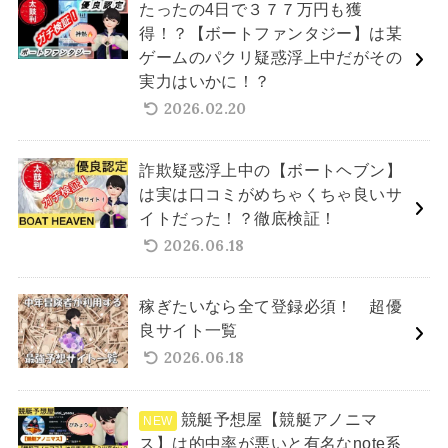
たったの4日で３７７万円も獲
得！？【ボートファンタジー】は某
ゲームのパクリ疑惑浮上中だがその
実力はいかに！？
2026.02.20
詐欺疑惑浮上中の【ボートヘブン】
は実は口コミがめちゃくちゃ良いサ
イトだった！？徹底検証！
2026.06.18
稼ぎたいなら全て登録必須！ 超優
良サイト一覧
2026.06.18
競艇予想屋【競艇アノニマ
ス】は的中率が悪いと有名なnote系