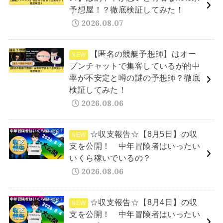
予想屋！？徹底検証してみた！
2026.08.07
【匿名の競艇予想師】はオー
プンチャットで集客しているが的中
率が不安定と噂の謎の予想師？徹底
検証してみた！
2026.08.06
☆収支報告☆【8月5日】の収
支を公開！ 中年冒険者はいったい
いくら稼いでいるの？
2026.08.06
☆収支報告☆【8月4日】の収
支を公開！ 中年冒険者はいったい