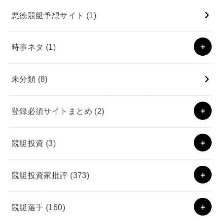
悪徳競艇予想サイト
(1)
時事ネタ
(1)
未分類
(8)
登録必須サイトまとめ
(2)
競艇投資
(3)
競艇投資家批評
(373)
競艇選手
(160)