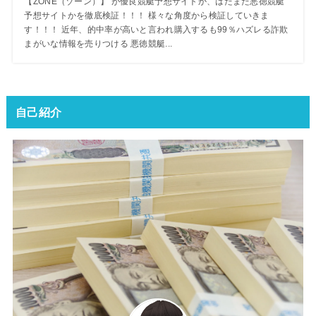
【ZONE（ゾーン）】 が優良競艇予想サイトか、はたまた悪徳競艇
予想サイトかを徹底検証！！！ 様々な角度から検証していきま
す！！！ 近年、的中率が高いと言われ購入するも99％ハズレる詐欺
まがいな情報を売りつける 悪徳競艇...
自己紹介