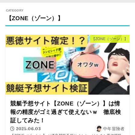
【ZONE（ゾーン）】
【ZONE（ゾーン）】
競艇予想サイト【ZONE（ゾーン）】は情
報の精度がゴミ過ぎて使えないｗ 徹底検
証してみた！
2025.06.03
中年冒険者