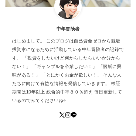
中年冒険者
はじめまして。 このブログは自己資金ゼロから競艇
投資家になるために活動している中年冒険者の記録で
す。 「投資をしたいけど何からしたらいいか分から
ない！」 「ギャンブルを卒業したい！」 「競艇に興
味がある！」 「とにかくお金が欲しい！」 そんな人
たちに向けて有益な情報を発信していきます。 検証
期間は10年以上 総合的中率８０％超え 毎日更新して
いるのでみてくださいね⭐︎