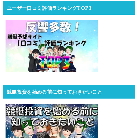
ユーザー口コミ評価ランキングTOP3
競艇投資を始める前に知っておきたいこと