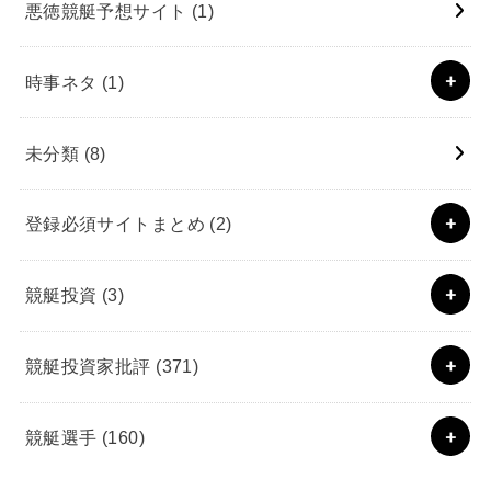
悪徳競艇予想サイト
(1)
時事ネタ
(1)
未分類
(8)
登録必須サイトまとめ
(2)
競艇投資
(3)
競艇投資家批評
(371)
競艇選手
(160)