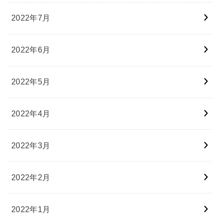
2022年7月
2022年6月
2022年5月
2022年4月
2022年3月
2022年2月
2022年1月