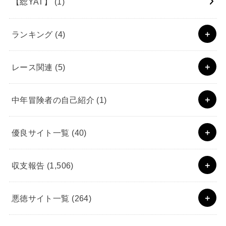
【総YAT】
(1)
ランキング
(4)
レース関連
(5)
中年冒険者の自己紹介
(1)
優良サイト一覧
(40)
収支報告
(1,506)
悪徳サイト一覧
(264)