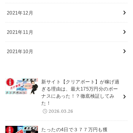
2021年12月
2021年11月
2021年10月
新サイト【クリアボート】が稼げ過
ぎる理由は、最大175万円分のボー
ナスにあった！？徹底検証してみ
た！
2026.03.26
たったの4日で３７７万円も獲