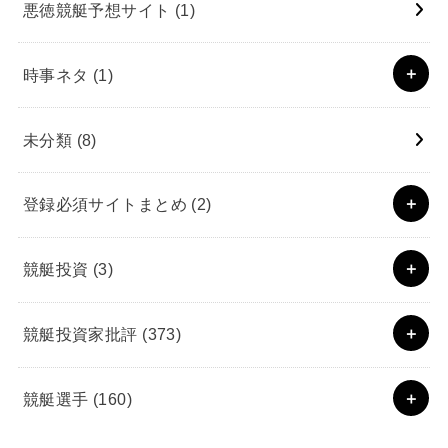
悪徳競艇予想サイト
(1)
時事ネタ
(1)
未分類
(8)
登録必須サイトまとめ
(2)
競艇投資
(3)
競艇投資家批評
(373)
競艇選手
(160)