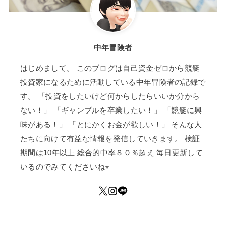
中年冒険者
はじめまして。 このブログは自己資金ゼロから競艇
投資家になるために活動している中年冒険者の記録で
す。 「投資をしたいけど何からしたらいいか分から
ない！」 「ギャンブルを卒業したい！」 「競艇に興
味がある！」 「とにかくお金が欲しい！」 そんな人
たちに向けて有益な情報を発信していきます。 検証
期間は10年以上 総合的中率８０％超え 毎日更新して
いるのでみてくださいね⭐︎