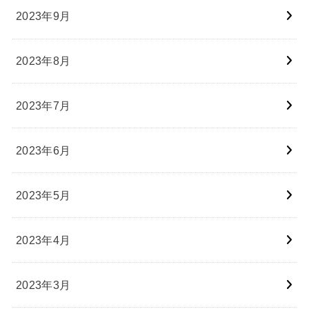
2023年9月
2023年8月
2023年7月
2023年6月
2023年5月
2023年4月
2023年3月