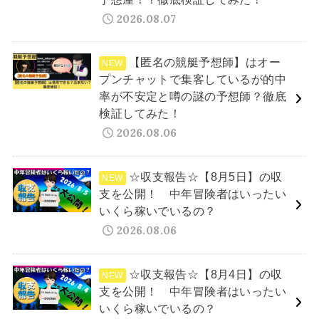
2026.08.07
【匿名の競艇予想師】はオー
プンチャットで集客しているが的中
率が不安定と噂の謎の予想師？徹底
検証してみた！
2026.08.06
☆収支報告☆【8月5日】の収
支を公開！ 中年冒険者はいったい
いくら稼いでいるの？
2026.08.06
☆収支報告☆【8月4日】の収
支を公開！ 中年冒険者はいったい
いくら稼いでいるの？