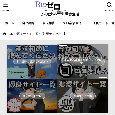
MENU
SEARCH
ホーム
自己紹介
収支報告
登録必須サイト
優良サイト一覧
HOME
悪徳サイト一覧
【競馬ナンバー1】
今が旬の競艇予想サイトに登録
まず初めに読んでください
する
優良サイト一覧
悪徳サイト一覧