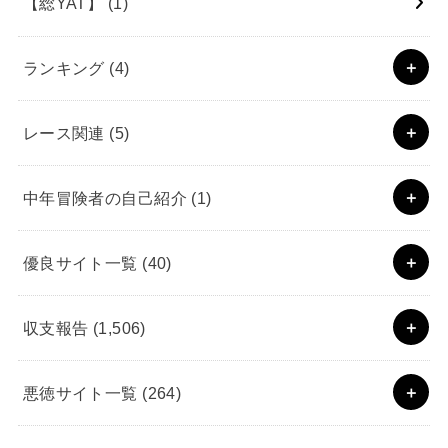
【総YAT】
(1)
ランキング
(4)
レース関連
(5)
中年冒険者の自己紹介
(1)
優良サイト一覧
(40)
収支報告
(1,506)
悪徳サイト一覧
(264)