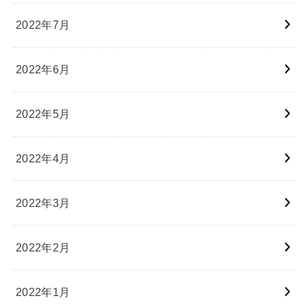
2022年7月
2022年6月
2022年5月
2022年4月
2022年3月
2022年2月
2022年1月