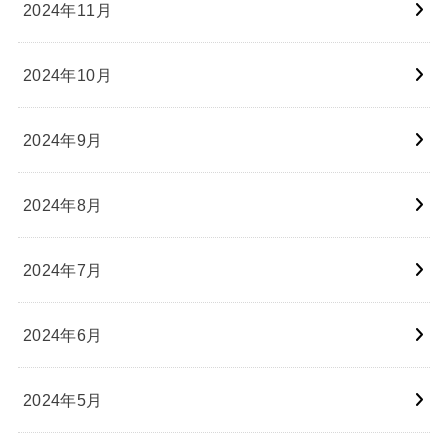
2024年11月
2024年10月
2024年9月
2024年8月
2024年7月
2024年6月
2024年5月