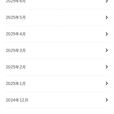
2025年6月
2025年5月
2025年4月
2025年3月
2025年2月
2025年1月
2024年12月