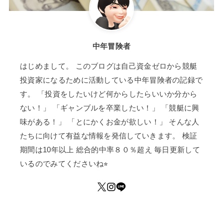
中年冒険者
はじめまして。 このブログは自己資金ゼロから競艇
投資家になるために活動している中年冒険者の記録で
す。 「投資をしたいけど何からしたらいいか分から
ない！」 「ギャンブルを卒業したい！」 「競艇に興
味がある！」 「とにかくお金が欲しい！」 そんな人
たちに向けて有益な情報を発信していきます。 検証
期間は10年以上 総合的中率８０％超え 毎日更新して
いるのでみてくださいね⭐︎