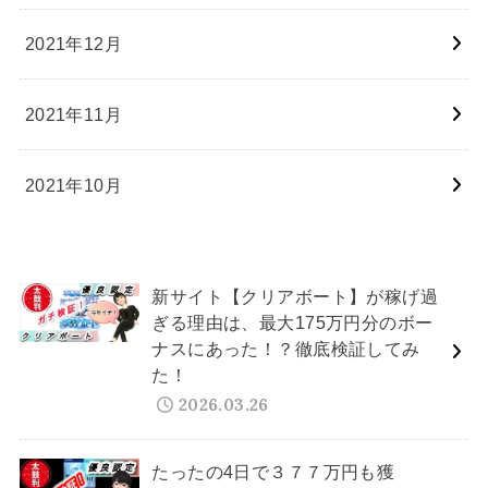
2021年12月
2021年11月
2021年10月
新サイト【クリアボート】が稼げ過
ぎる理由は、最大175万円分のボー
ナスにあった！？徹底検証してみ
た！
2026.03.26
たったの4日で３７７万円も獲