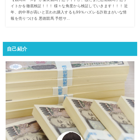
イトかを徹底検証！！！ 様々な角度から検証していきます！！！ 近
年、的中率が高いと言われ購入するも99％ハズレる詐欺まがいな情
報を売りつける 悪徳競馬 予想サ...
自己紹介