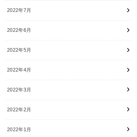
2022年7月
2022年6月
2022年5月
2022年4月
2022年3月
2022年2月
2022年1月