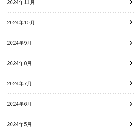
2024年11月
2024年10月
2024年9月
2024年8月
2024年7月
2024年6月
2024年5月