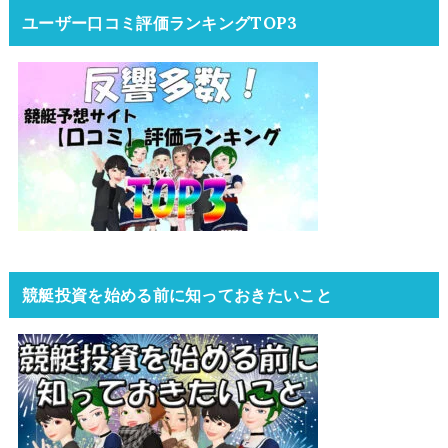
ユーザー口コミ評価ランキングTOP3
競艇投資を始める前に知っておきたいこと