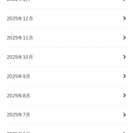
2025年12月
2025年11月
2025年10月
2025年9月
2025年8月
2025年7月