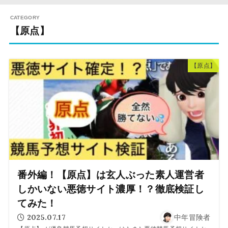
【原点】
【原点】
番外編！【原点】は玄人ぶった素人運営者
しかいない悪徳サイト濃厚！？徹底検証し
てみた！
2025.07.17
中年冒険者