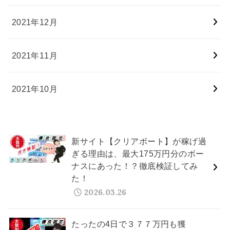
2021年12月
2021年11月
2021年10月
新サイト【クリアボート】が稼げ過
ぎる理由は、最大175万円分のボー
ナスにあった！？徹底検証してみ
た！
2026.03.26
たったの4日で３７７万円も獲