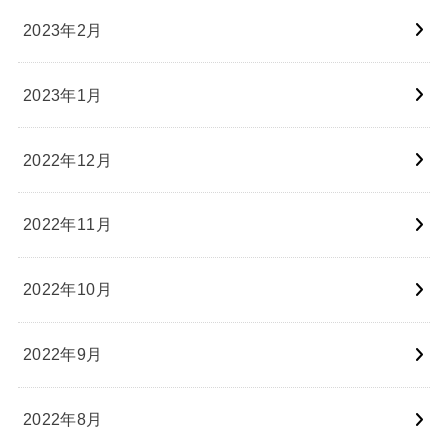
2023年2月
2023年1月
2022年12月
2022年11月
2022年10月
2022年9月
2022年8月