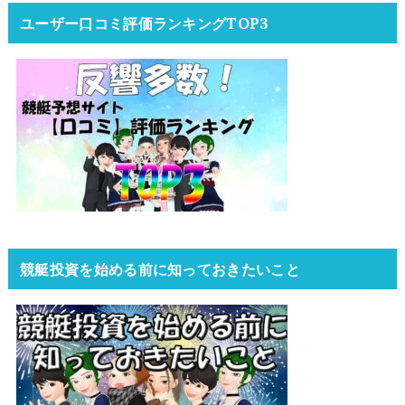
ユーザー口コミ評価ランキングTOP3
競艇投資を始める前に知っておきたいこと