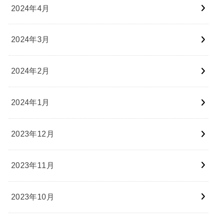
2024年4月
2024年3月
2024年2月
2024年1月
2023年12月
2023年11月
2023年10月