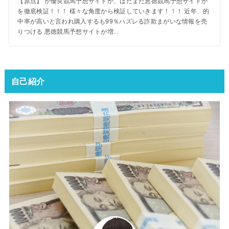
【原点】 が優良競馬予想サイトか、はたまた悪徳競馬予想サイトか
を徹底検証！！！ 様々な角度から検証していきます！！！ 近年、的
中率が高いと言われ購入するも99％ハズレる詐欺まがいな情報を売
りつける 悪徳競馬予想サイトが増...
自己紹介