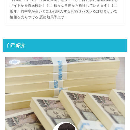
サイトかを徹底検証！！！ 様々な角度から検証していきます！！！
近年、的中率が高いと言われ購入するも99％ハズレる詐欺まがいな
情報を売りつける 悪徳競馬予想サ...
自己紹介