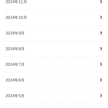
2024年11月
2024年10月
2024年9月
2024年8月
2024年7月
2024年6月
2024年5月