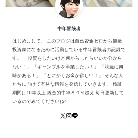
中年冒険者
はじめまして。 このブログは自己資金ゼロから競艇
投資家になるために活動している中年冒険者の記録で
す。 「投資をしたいけど何からしたらいいか分から
ない！」 「ギャンブルを卒業したい！」 「競艇に興
味がある！」 「とにかくお金が欲しい！」 そんな人
たちに向けて有益な情報を発信していきます。 検証
期間は10年以上 総合的中率８０％超え 毎日更新して
いるのでみてくださいね⭐︎