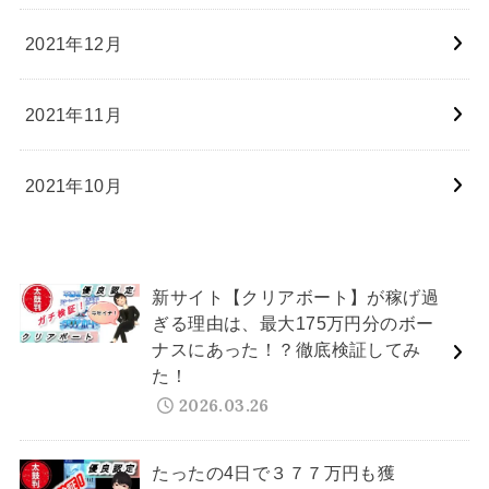
2021年12月
2021年11月
2021年10月
新サイト【クリアボート】が稼げ過
ぎる理由は、最大175万円分のボー
ナスにあった！？徹底検証してみ
た！
2026.03.26
たったの4日で３７７万円も獲