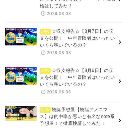
検証してみた！
2026.08.08
☆収支報告☆【8月7日】の収
支を公開！ 中年冒険者はいったい
いくら稼いでいるの？
2026.08.08
☆収支報告☆【8月6日】の収
支を公開！ 中年冒険者はいったい
いくら稼いでいるの？
2026.08.08
競艇予想屋【競艇アノニマ
ス】は的中率が悪いと有名なnote系
予想屋！？徹底検証してみた！