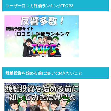
ユーザー口コミ評価ランキングTOP3
競艇投資を始める前に知っておきたいこと