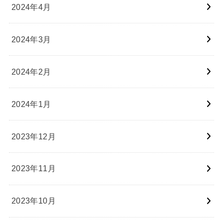
2024年4月
2024年3月
2024年2月
2024年1月
2023年12月
2023年11月
2023年10月