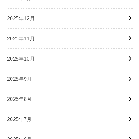
2025年12月
2025年11月
2025年10月
2025年9月
2025年8月
2025年7月