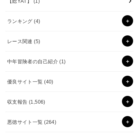
【総YAT】
(1)
ランキング
(4)
レース関連
(5)
中年冒険者の自己紹介
(1)
優良サイト一覧
(40)
収支報告
(1,506)
悪徳サイト一覧
(264)