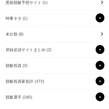
悪徳競艇予想サイト
(1)
時事ネタ
(1)
未分類
(8)
登録必須サイトまとめ
(2)
競艇投資
(3)
競艇投資家批評
(373)
競艇選手
(160)