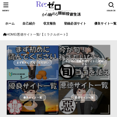
MENU
SEARCH
ホーム
自己紹介
収支報告
登録必須サイト
優良サイト一覧
HOME
悪徳サイト一覧
【ミラクルボート】
今が旬の競艇予想サイトに登録
まず初めに読んでください
する
優良サイト一覧
悪徳サイト一覧