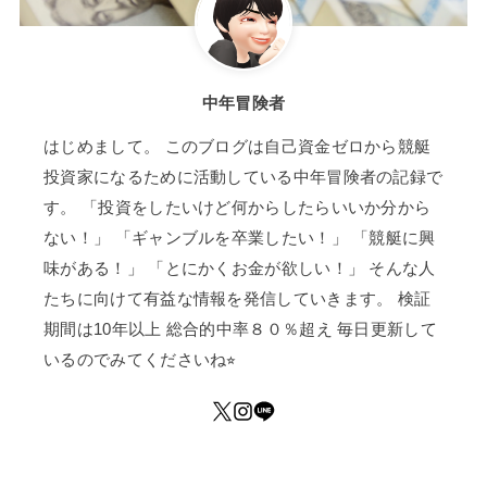
中年冒険者
はじめまして。 このブログは自己資金ゼロから競艇
投資家になるために活動している中年冒険者の記録で
す。 「投資をしたいけど何からしたらいいか分から
ない！」 「ギャンブルを卒業したい！」 「競艇に興
味がある！」 「とにかくお金が欲しい！」 そんな人
たちに向けて有益な情報を発信していきます。 検証
期間は10年以上 総合的中率８０％超え 毎日更新して
いるのでみてくださいね⭐︎