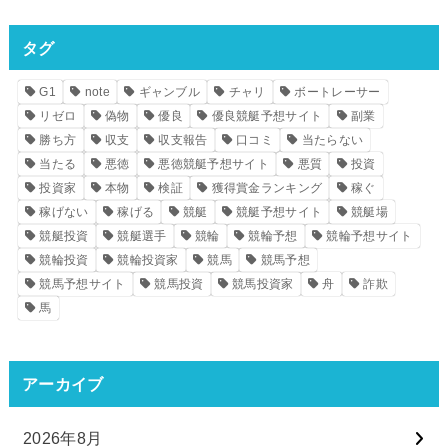
タグ
G1
note
ギャンブル
チャリ
ボートレーサー
リゼロ
偽物
優良
優良競艇予想サイト
副業
勝ち方
収支
収支報告
口コミ
当たらない
当たる
悪徳
悪徳競艇予想サイト
悪質
投資
投資家
本物
検証
獲得賞金ランキング
稼ぐ
稼げない
稼げる
競艇
競艇予想サイト
競艇場
競艇投資
競艇選手
競輪
競輪予想
競輪予想サイト
競輪投資
競輪投資家
競馬
競馬予想
競馬予想サイト
競馬投資
競馬投資家
舟
詐欺
馬
アーカイブ
2026年8月