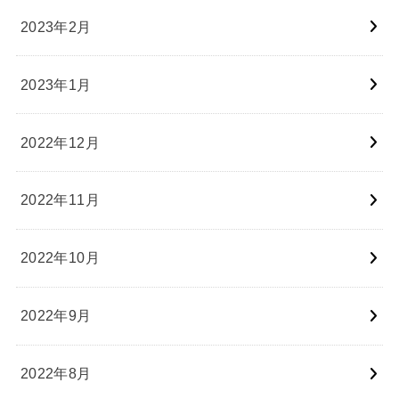
2023年2月
2023年1月
2022年12月
2022年11月
2022年10月
2022年9月
2022年8月