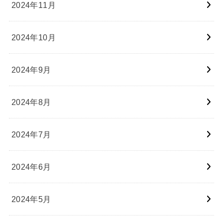
2024年11月
2024年10月
2024年9月
2024年8月
2024年7月
2024年6月
2024年5月