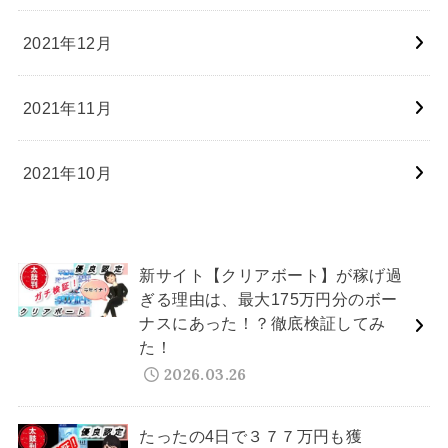
2021年12月
2021年11月
2021年10月
新サイト【クリアボート】が稼げ過
ぎる理由は、最大175万円分のボー
ナスにあった！？徹底検証してみ
た！
2026.03.26
たったの4日で３７７万円も獲