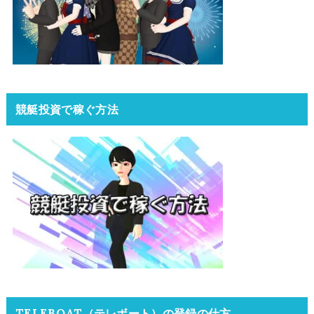
競艇投資で稼ぐ方法
TELEBOAT（テレボート）の登録の仕方