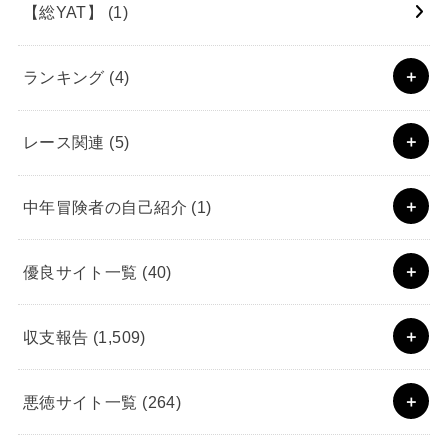
【総YAT】
(1)
ランキング
(4)
レース関連
(5)
中年冒険者の自己紹介
(1)
優良サイト一覧
(40)
収支報告
(1,509)
悪徳サイト一覧
(264)