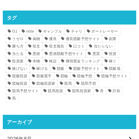
タグ
G1
note
ギャンブル
チャリ
ボートレーサー
リゼロ
偽物
優良
優良競艇予想サイト
副業
勝ち方
収支
収支報告
口コミ
当たらない
当たる
悪徳
悪徳競艇予想サイト
悪質
投資
投資家
本物
検証
獲得賞金ランキング
稼ぐ
稼げない
稼げる
競艇
競艇予想サイト
競艇場
競艇投資
競艇選手
競輪
競輪予想
競輪予想サイト
競輪投資
競輪投資家
競馬
競馬予想
競馬予想サイト
競馬投資
競馬投資家
舟
詐欺
馬
アーカイブ
2026年8月