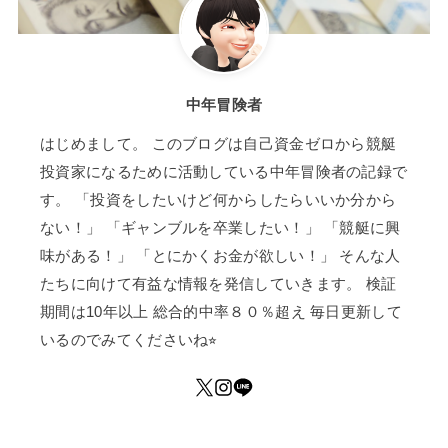
中年冒険者
はじめまして。 このブログは自己資金ゼロから競艇
投資家になるために活動している中年冒険者の記録で
す。 「投資をしたいけど何からしたらいいか分から
ない！」 「ギャンブルを卒業したい！」 「競艇に興
味がある！」 「とにかくお金が欲しい！」 そんな人
たちに向けて有益な情報を発信していきます。 検証
期間は10年以上 総合的中率８０％超え 毎日更新して
いるのでみてくださいね⭐︎