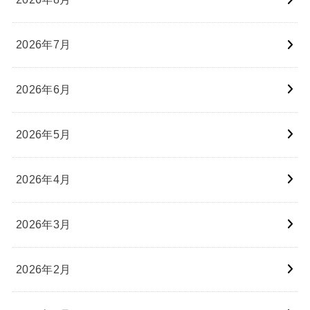
2026年7月
2026年6月
2026年5月
2026年4月
2026年3月
2026年2月