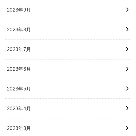
2023年9月
2023年8月
2023年7月
2023年6月
2023年5月
2023年4月
2023年3月