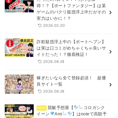
得！？【ボートファンタジー】は某
ゲームのパクリ疑惑浮上中だがその
実力はいかに！？
2026.02.20
詐欺疑惑浮上中の【ボートヘブン】
は実は口コミがめちゃくちゃ良いサ
イトだった！？徹底検証！
2026.06.18
稼ぎたいなら全て登録必須！ 超優
良サイト一覧
2026.06.18
競艇予想屋【
コロガシク
イーン
Ami
】はnoteで高額予