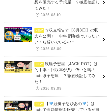
想を販売する予想屋！？徹底検証し
てみた！
2026.08.10
☆収支報告☆【8月8日】の収
支を公開！ 中年冒険者はいったい
いくら稼いでいるの？
2026.08.09
競艇予想屋【JACK POT】は
的中率・回収率が共に低いと噂の
note系予想屋！？徹底検証してみ
た！
2026.08.09
【
競艇予想ぴあの
】は
noteで高額情報を販売しているが当