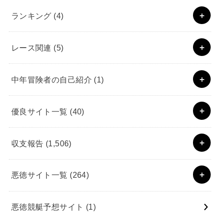
ランキング
(4)
レース関連
(5)
中年冒険者の自己紹介
(1)
優良サイト一覧
(40)
収支報告
(1,506)
悪徳サイト一覧
(264)
悪徳競艇予想サイト
(1)