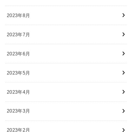
2023年8月
2023年7月
2023年6月
2023年5月
2023年4月
2023年3月
2023年2月