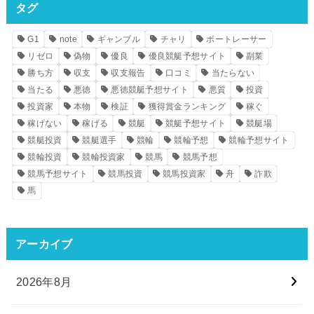
タグ
G1
note
ギャンブル
チャリ
ボートレーサー
リゼロ
偽物
優良
優良競艇予想サイト
副業
勝ち方
収支
収支報告
口コミ
当たらない
当たる
悪徳
悪徳競艇予想サイト
悪質
投資
投資家
本物
検証
獲得賞金ランキング
稼ぐ
稼げない
稼げる
競艇
競艇予想サイト
競艇場
競艇投資
競艇選手
競輪
競輪予想
競輪予想サイト
競輪投資
競輪投資家
競馬
競馬予想
競馬予想サイト
競馬投資
競馬投資家
舟
詐欺
馬
アーカイブ
2026年8月