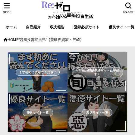
MENU
SEARCH
ホーム
自己紹介
収支報告
登録必須サイト
優良サイト一覧
HOME
競艇投資家批評
【競艇投資家・三崎】
今が旬の競艇予想サイトに登録
まず初めに読んでください
する
優良サイト一覧
悪徳サイト一覧