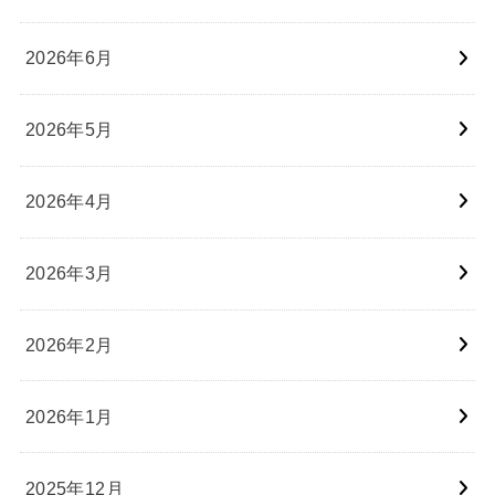
2026年6月
2026年5月
2026年4月
2026年3月
2026年2月
2026年1月
2025年12月