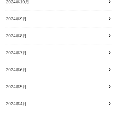
2024年10月
2024年9月
2024年8月
2024年7月
2024年6月
2024年5月
2024年4月