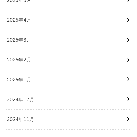
2025年5月
2025年4月
2025年3月
2025年2月
2025年1月
2024年12月
2024年11月