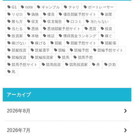
G1
note
ギャンブル
チャリ
ボートレーサー
リゼロ
偽物
優良
優良競艇予想サイト
副業
勝ち方
収支
収支報告
口コミ
当たらない
当たる
悪徳
悪徳競艇予想サイト
悪質
投資
投資家
本物
検証
獲得賞金ランキング
稼ぐ
稼げない
稼げる
競艇
競艇予想サイト
競艇場
競艇投資
競艇選手
競輪
競輪予想
競輪予想サイト
競輪投資
競輪投資家
競馬
競馬予想
競馬予想サイト
競馬投資
競馬投資家
舟
詐欺
馬
アーカイブ
2026年8月
2026年7月