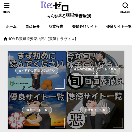
MENU
SEARCH
ホーム
自己紹介
収支報告
登録必須サイト
優良サイト一覧
HOME
競艇投資家批評
【競艇トラヴィス】
今が旬の競艇予想サイトに登録
まず初めに読んでください
する
優良サイト一覧
悪徳サイト一覧