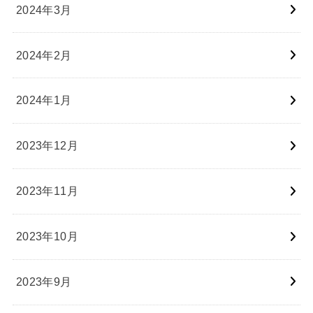
2024年3月
2024年2月
2024年1月
2023年12月
2023年11月
2023年10月
2023年9月