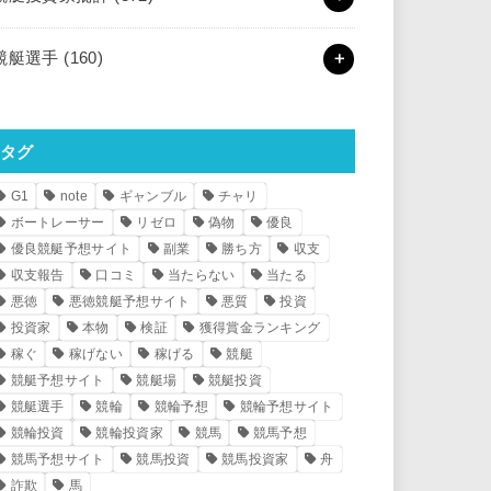
競艇選手
(160)
タグ
G1
note
ギャンブル
チャリ
ボートレーサー
リゼロ
偽物
優良
優良競艇予想サイト
副業
勝ち方
収支
収支報告
口コミ
当たらない
当たる
悪徳
悪徳競艇予想サイト
悪質
投資
投資家
本物
検証
獲得賞金ランキング
稼ぐ
稼げない
稼げる
競艇
競艇予想サイト
競艇場
競艇投資
競艇選手
競輪
競輪予想
競輪予想サイト
競輪投資
競輪投資家
競馬
競馬予想
競馬予想サイト
競馬投資
競馬投資家
舟
詐欺
馬