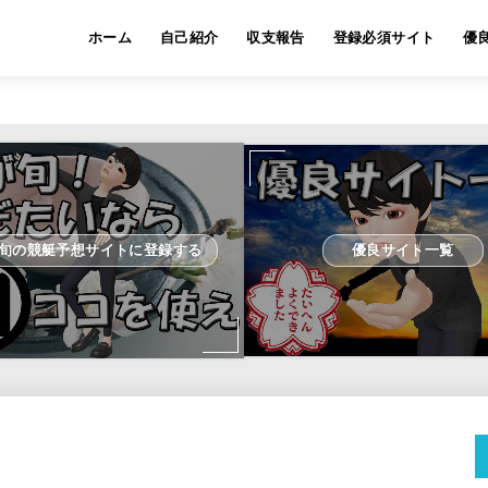
ホーム
自己紹介
収支報告
登録必須サイト
優
優良サイト一覧
旬の競艇予想サイトに登録する