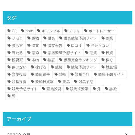
タグ
G1
note
ギャンブル
チャリ
ボートレーサー
リゼロ
偽物
優良
優良競艇予想サイト
副業
勝ち方
収支
収支報告
口コミ
当たらない
当たる
悪徳
悪徳競艇予想サイト
悪質
投資
投資家
本物
検証
獲得賞金ランキング
稼ぐ
稼げない
稼げる
競艇
競艇予想サイト
競艇場
競艇投資
競艇選手
競輪
競輪予想
競輪予想サイト
競輪投資
競輪投資家
競馬
競馬予想
競馬予想サイト
競馬投資
競馬投資家
舟
詐欺
馬
アーカイブ