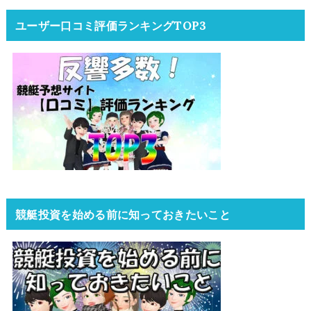
ユーザー口コミ評価ランキングTOP3
競艇投資を始める前に知っておきたいこと