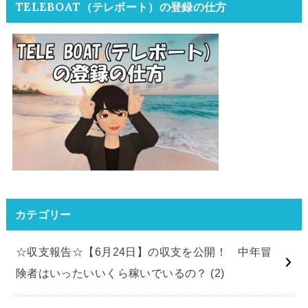
TELEBOAT（テレボート）の登録の仕方
カテゴリー
☆収支報告☆【6月24日】の収支を公開！ 中年冒
険者はいったいいくら稼いでいるの？
(2)