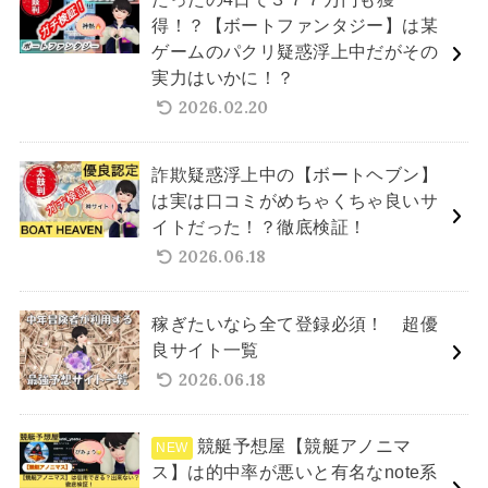
得！？【ボートファンタジー】は某
ゲームのパクリ疑惑浮上中だがその
実力はいかに！？
2026.02.20
詐欺疑惑浮上中の【ボートヘブン】
は実は口コミがめちゃくちゃ良いサ
イトだった！？徹底検証！
2026.06.18
稼ぎたいなら全て登録必須！ 超優
良サイト一覧
2026.06.18
競艇予想屋【競艇アノニマ
ス】は的中率が悪いと有名なnote系