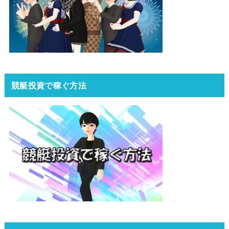
競艇投資で稼ぐ方法