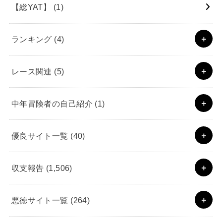
【総YAT】
(1)
ランキング
(4)
レース関連
(5)
中年冒険者の自己紹介
(1)
優良サイト一覧
(40)
収支報告
(1,506)
悪徳サイト一覧
(264)