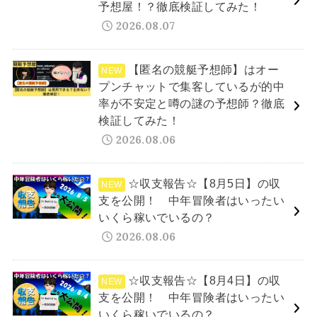
予想屋！？徹底検証してみた！
2026.08.07
【匿名の競艇予想師】はオー
プンチャットで集客しているが的中
率が不安定と噂の謎の予想師？徹底
検証してみた！
2026.08.06
☆収支報告☆【8月5日】の収
支を公開！ 中年冒険者はいったい
いくら稼いでいるの？
2026.08.06
☆収支報告☆【8月4日】の収
支を公開！ 中年冒険者はいったい
いくら稼いでいるの？