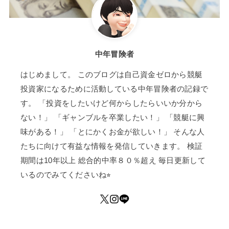
中年冒険者
はじめまして。 このブログは自己資金ゼロから競艇
投資家になるために活動している中年冒険者の記録で
す。 「投資をしたいけど何からしたらいいか分から
ない！」 「ギャンブルを卒業したい！」 「競艇に興
味がある！」 「とにかくお金が欲しい！」 そんな人
たちに向けて有益な情報を発信していきます。 検証
期間は10年以上 総合的中率８０％超え 毎日更新して
いるのでみてくださいね⭐︎