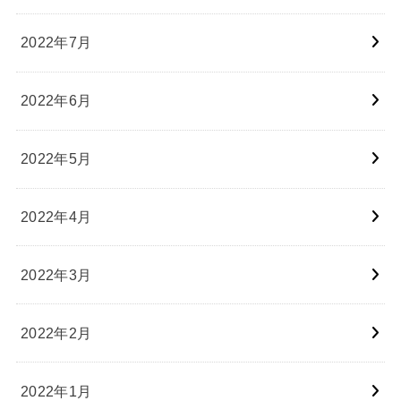
2022年7月
2022年6月
2022年5月
2022年4月
2022年3月
2022年2月
2022年1月