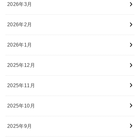
2026年3月
2026年2月
2026年1月
2025年12月
2025年11月
2025年10月
2025年9月