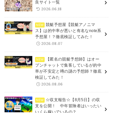
良サイト一覧
2026.06.18
競艇予想屋【競艇アノニマ
ス】は的中率が悪いと有名なnote系
予想屋！？徹底検証してみた！
2026.08.07
【匿名の競艇予想師】はオー
プンチャットで集客しているが的中
率が不安定と噂の謎の予想師？徹底
検証してみた！
2026.08.06
☆収支報告☆【8月5日】の収
支を公開！ 中年冒険者はいったい
いくら稼いでいるの？