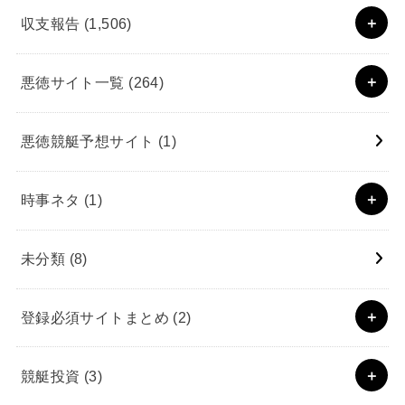
収支報告
(1,506)
悪徳サイト一覧
(264)
悪徳競艇予想サイト
(1)
時事ネタ
(1)
未分類
(8)
登録必須サイトまとめ
(2)
競艇投資
(3)