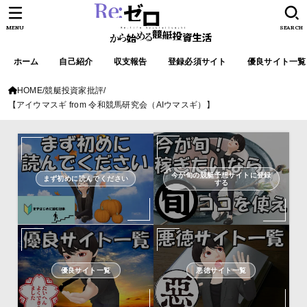
MENU
SEARCH
ホーム
自己紹介
収支報告
登録必須サイト
優良サイト一覧
HOME
競艇投資家批評
【アイウマスギ from 令和競馬研究会（AIウマスギ）】
今が旬の競艇予想サイトに登録
まず初めに読んでください
する
優良サイト一覧
悪徳サイト一覧