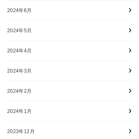
2024年6月
2024年5月
2024年4月
2024年3月
2024年2月
2024年1月
2023年12月