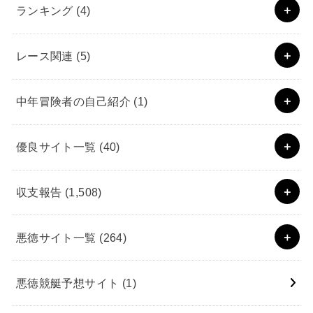
ランキング
(4)
レース関連
(5)
中年冒険者の自己紹介
(1)
優良サイト一覧
(40)
収支報告
(1,508)
悪徳サイト一覧
(264)
悪徳競艇予想サイト
(1)