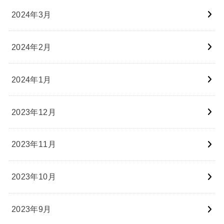
2024年3月
2024年2月
2024年1月
2023年12月
2023年11月
2023年10月
2023年9月