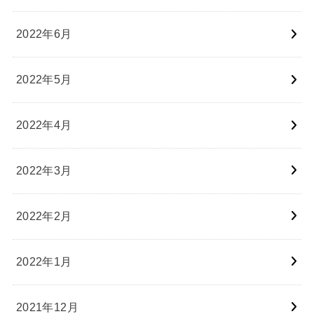
2022年6月
2022年5月
2022年4月
2022年3月
2022年2月
2022年1月
2021年12月