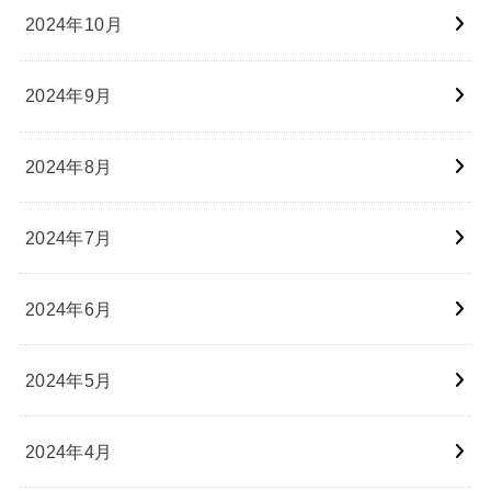
2024年10月
2024年9月
2024年8月
2024年7月
2024年6月
2024年5月
2024年4月