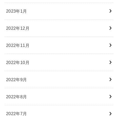
2023年1月
2022年12月
2022年11月
2022年10月
2022年9月
2022年8月
2022年7月