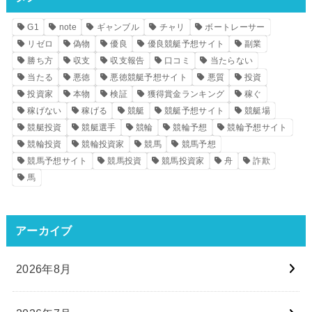
G1
note
ギャンブル
チャリ
ボートレーサー
リゼロ
偽物
優良
優良競艇予想サイト
副業
勝ち方
収支
収支報告
口コミ
当たらない
当たる
悪徳
悪徳競艇予想サイト
悪質
投資
投資家
本物
検証
獲得賞金ランキング
稼ぐ
稼げない
稼げる
競艇
競艇予想サイト
競艇場
競艇投資
競艇選手
競輪
競輪予想
競輪予想サイト
競輪投資
競輪投資家
競馬
競馬予想
競馬予想サイト
競馬投資
競馬投資家
舟
詐欺
馬
アーカイブ
2026年8月