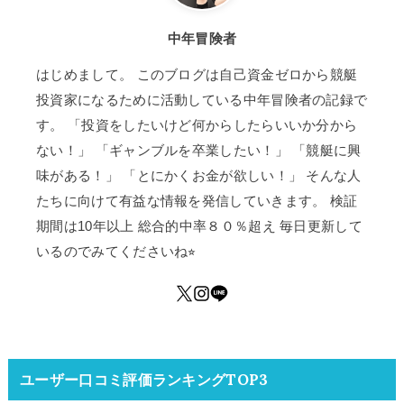
中年冒険者
はじめまして。 このブログは自己資金ゼロから競艇
投資家になるために活動している中年冒険者の記録で
す。 「投資をしたいけど何からしたらいいか分から
ない！」 「ギャンブルを卒業したい！」 「競艇に興
味がある！」 「とにかくお金が欲しい！」 そんな人
たちに向けて有益な情報を発信していきます。 検証
期間は10年以上 総合的中率８０％超え 毎日更新して
いるのでみてくださいね⭐︎
ユーザー口コミ評価ランキングTOP3