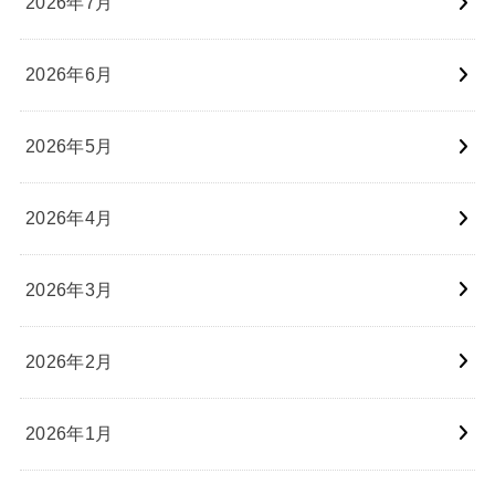
2026年7月
2026年6月
2026年5月
2026年4月
2026年3月
2026年2月
2026年1月