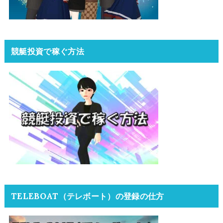
競艇投資で稼ぐ方法
TELEBOAT（テレボート）の登録の仕方