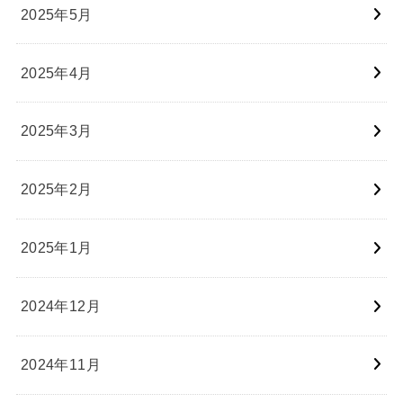
2025年5月
2025年4月
2025年3月
2025年2月
2025年1月
2024年12月
2024年11月