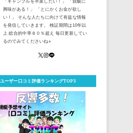
「ギャンブルを卒業したい！」 「競艇に
興味がある！」 「とにかくお金が欲し
い！」 そんな人たちに向けて有益な情報
を発信していきます。 検証期間は10年以
上 総合的中率８０％超え 毎日更新してい
るのでみてくださいね⭐︎
ユーザー口コミ評価ランキングTOP3