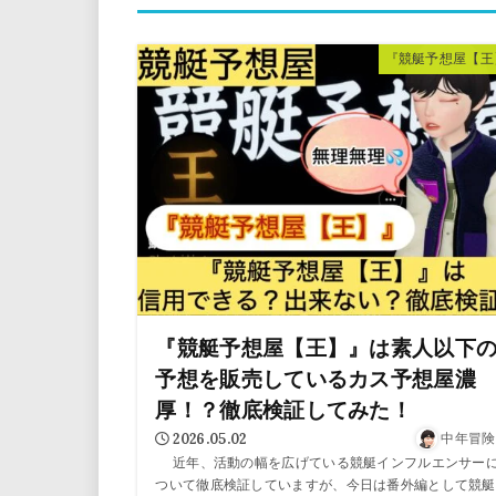
『競艇予想屋【王
『競艇予想屋【王】』は素人以下
予想を販売しているカス予想屋濃
厚！？徹底検証してみた！
2026.05.02
中年冒険
近年、活動の幅を広げている競艇インフルエンサー
ついて徹底検証していますが、今日は番外編として競艇