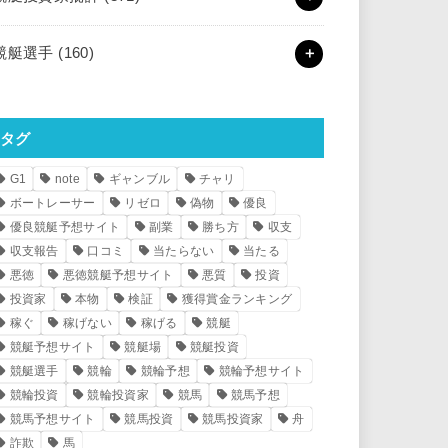
競艇選手
(160)
タグ
G1
note
ギャンブル
チャリ
ボートレーサー
リゼロ
偽物
優良
優良競艇予想サイト
副業
勝ち方
収支
収支報告
口コミ
当たらない
当たる
悪徳
悪徳競艇予想サイト
悪質
投資
投資家
本物
検証
獲得賞金ランキング
稼ぐ
稼げない
稼げる
競艇
競艇予想サイト
競艇場
競艇投資
競艇選手
競輪
競輪予想
競輪予想サイト
競輪投資
競輪投資家
競馬
競馬予想
競馬予想サイト
競馬投資
競馬投資家
舟
詐欺
馬