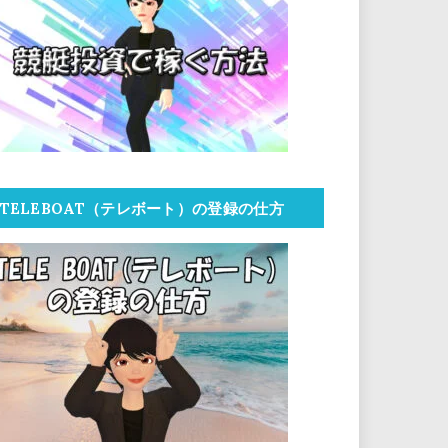
TELEBOAT（テレボート）の登録の仕方