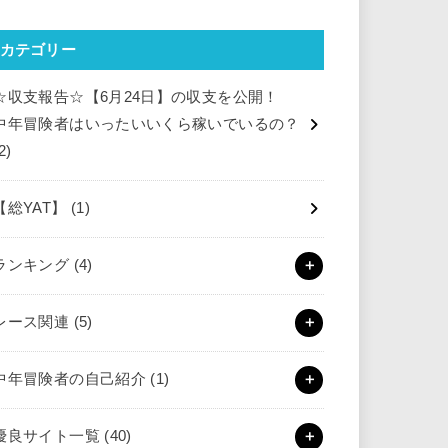
カテゴリー
☆収支報告☆【6月24日】の収支を公開！
中年冒険者はいったいいくら稼いでいるの？
2)
【総YAT】
(1)
ランキング
(4)
レース関連
(5)
中年冒険者の自己紹介
(1)
優良サイト一覧
(40)