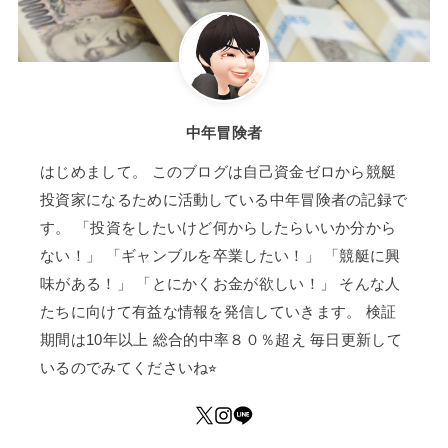
中年冒険者
はじめまして。 このブログは自己資金ゼロから競艇
投資家になるために活動している中年冒険者の記録で
す。 「投資をしたいけど何からしたらいいか分から
ない！」 「ギャンブルを卒業したい！」 「競艇に興
味がある！」 「とにかくお金が欲しい！」 そんな人
たちに向けて有益な情報を発信していきます。 検証
期間は10年以上 総合的中率８０％超え 毎日更新して
いるのでみてくださいね⭐︎