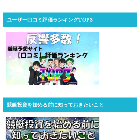
ユーザー口コミ評価ランキングTOP3
競艇投資を始める前に知っておきたいこと