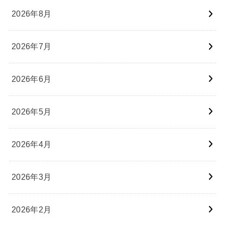
2026年8月
2026年7月
2026年6月
2026年5月
2026年4月
2026年3月
2026年2月