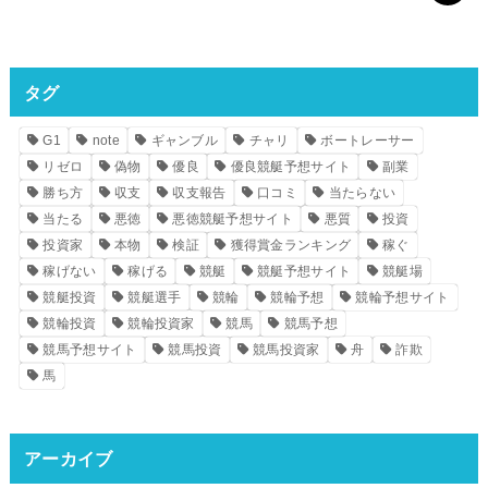
タグ
G1
note
ギャンブル
チャリ
ボートレーサー
リゼロ
偽物
優良
優良競艇予想サイト
副業
勝ち方
収支
収支報告
口コミ
当たらない
当たる
悪徳
悪徳競艇予想サイト
悪質
投資
投資家
本物
検証
獲得賞金ランキング
稼ぐ
稼げない
稼げる
競艇
競艇予想サイト
競艇場
競艇投資
競艇選手
競輪
競輪予想
競輪予想サイト
競輪投資
競輪投資家
競馬
競馬予想
競馬予想サイト
競馬投資
競馬投資家
舟
詐欺
馬
アーカイブ