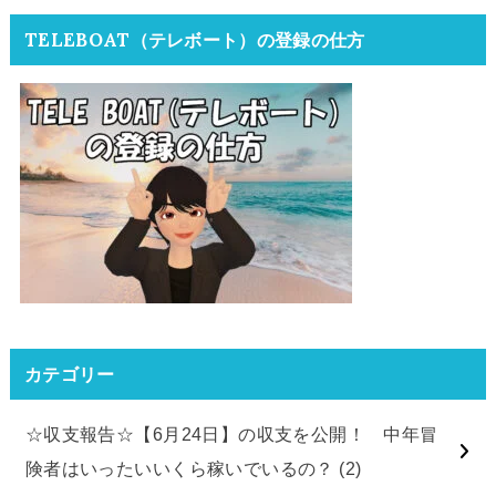
TELEBOAT（テレボート）の登録の仕方
カテゴリー
☆収支報告☆【6月24日】の収支を公開！ 中年冒
険者はいったいいくら稼いでいるの？
(2)